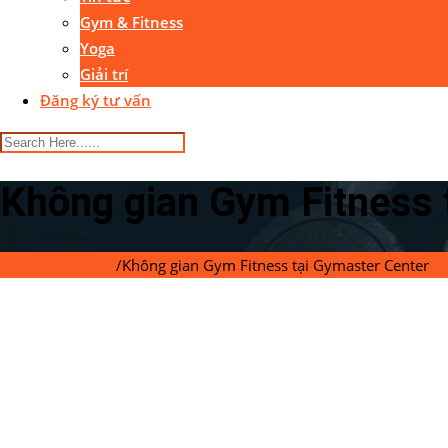
Gym & Fitness
Yoga
Giải trí
Đăng ký tư vấn
Không gian Gym Fitness 
Gymaster Center
/
Không gian Gym Fitness tại Gymaster Center