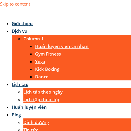
Skip to content
Giới thiệu
Dịch vụ
Column 1
Huấn luyện viên cá nhân
Gym Fitness
Yoga
Kick Boxing
Dance
Lịch tập
Lịch tập theo ngày
Lịch tập theo lớp
Huấn luyện viên
Blog
Dinh dưỡng
Tin tức