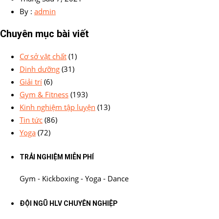
By :
admin
Chuyên mục bài viết
Cơ sở vật chất
(1)
Dinh dưỡng
(31)
Giải trí
(6)
Gym & Fitness
(193)
Kinh nghiệm tập luyện
(13)
Tin tức
(86)
Yoga
(72)
TRẢI NGHIỆM MIỄN PHÍ
Gym - Kickboxing - Yoga - Dance
ĐỘI NGŨ HLV CHUYÊN NGHIỆP