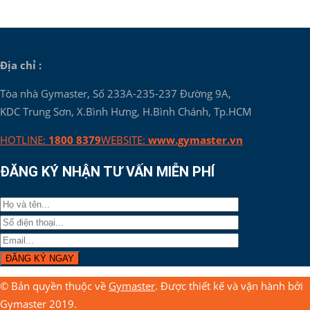
Địa chỉ :
Tòa nhà Gymaster, Số 233A-235-237 Đường 9A,
KDC Trung Sơn, X.Bình Hưng, H.Bình Chánh, Tp.HCM
HOTLINE:
1800 8379
WEBSITE:
www.gymaster.vn
ĐĂNG KÝ NHẬN TƯ VẤN MIỄN PHÍ
© Bản quyền thuộc về
Gymaster
. Được thiết kế và vận hành bởi
Gymaster 2019.