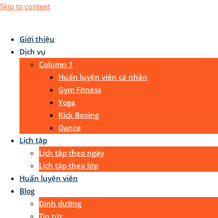
Skip to content
Giới thiệu
Dịch vụ
Column 1
Huấn luyện viên cá nhân
Gym Fitness
Yoga
Kick Boxing
Dance
Lịch tập
Lịch tập theo ngày
Lịch tập theo lớp
Huấn luyện viên
Blog
Dinh dưỡng
Tin tức