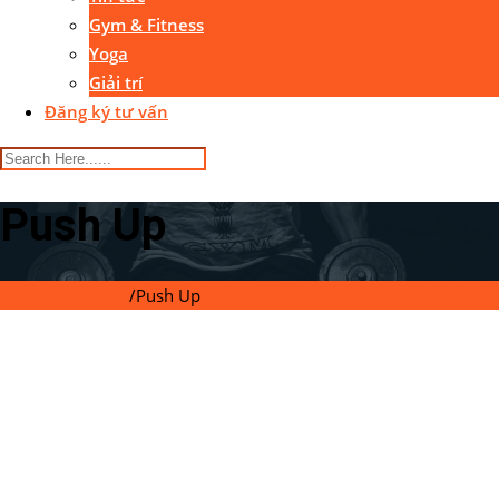
Gym & Fitness
Yoga
Giải trí
Đăng ký tư vấn
Push Up
Gymaster Center
/
Push Up