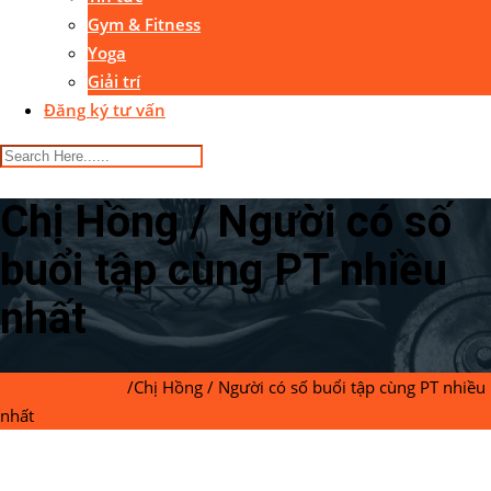
Gym & Fitness
Yoga
Giải trí
Đăng ký tư vấn
Chị Hồng / Người có số
buổi tập cùng PT nhiều
nhất
Gymaster Center
/
Chị Hồng / Người có số buổi tập cùng PT nhiều
nhất