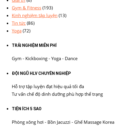
Gym & Fitness
(193)
Kinh nghiệm tập luyện
(13)
Tin tức
(86)
Yoga
(72)
TRẢI NGHIỆM MIỄN PHÍ
Gym - Kickboxing - Yoga - Dance
ĐỘI NGŨ HLV CHUYÊN NGHIỆP
Hỗ trợ tập luyện đạt hiệu quả tối đa
Tư vấn chế độ dinh dưỡng phù hợp thể trạng
TIỆN ÍCH 5 SAO
Phòng xông hơi - Bồn Jacuzzi - Ghế Massage Korea