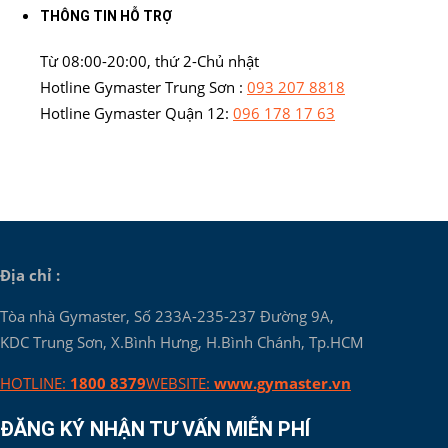
THÔNG TIN HỖ TRỢ
Từ 08:00-20:00, thứ 2-Chủ nhật
Hotline Gymaster Trung Sơn :
093 207 8818
Hotline Gymaster Quận 12:
096 178 17 63
Địa chỉ :
Tòa nhà Gymaster, Số 233A-235-237 Đường 9A,
KDC Trung Sơn, X.Bình Hưng, H.Bình Chánh, Tp.HCM
HOTLINE:
1800 8379
WEBSITE:
www.gymaster.vn
ĐĂNG KÝ NHẬN TƯ VẤN MIỄN PHÍ