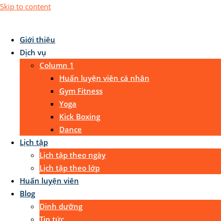
Skip to content
Giới thiệu
Dịch vụ
Column 1
Huấn luyện viên cá nhân
Gym Fitness
Yoga
Kick Boxing
Dance
Lịch tập
Lịch tập theo ngày
Lịch tập theo lớp
Huấn luyện viên
Blog
Dinh dưỡng
Tin tức