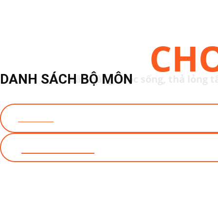
YOGA
CH
DANH SÁCH BỘ MÔN
Cân bằng cuộc sống, thả lỏng t
THAM GIA
JOIN WITH US