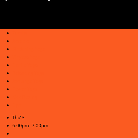
Zumba
Aerobic
Stretching Yoga
Vinyasa Yoga
Gentle Yoga
Balancing Yoga
Ashtanga Yoga
Power Yoga
Kick Boxing
Gym
Thứ 3
6:00pm- 7:00pm