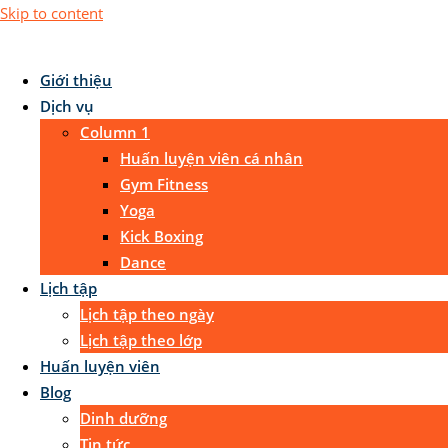
Skip to content
Giới thiệu
Dịch vụ
Column 1
Huấn luyện viên cá nhân
Gym Fitness
Yoga
Kick Boxing
Dance
Lịch tập
Lịch tập theo ngày
Lịch tập theo lớp
Huấn luyện viên
Blog
Dinh dưỡng
Tin tức