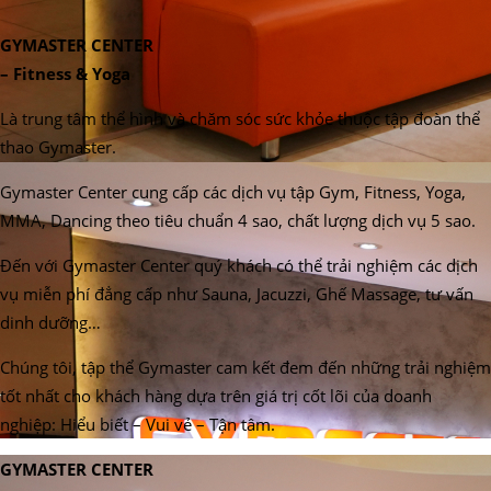
GYMASTER CENTER
– Fitness & Yoga
Là trung tâm thể hình và chăm sóc sức khỏe thuộc tập đoàn thể
thao Gymaster.
Gymaster Center cung cấp các dịch vụ tập Gym, Fitness, Yoga,
MMA, Dancing theo tiêu chuẩn 4 sao, chất lượng dịch vụ 5 sao.
Đến với Gymaster Center quý khách có thể trải nghiệm các dịch
vụ miễn phí đẳng cấp như Sauna, Jacuzzi, Ghế Massage, tư vấn
dinh dưỡng…
Chúng tôi, tập thể Gymaster cam kết đem đến những trải nghiệm
tốt nhất cho khách hàng dựa trên giá trị cốt lõi của doanh
nghiệp: Hiểu biết – Vui vẻ – Tận tâm.
GYMASTER CENTER