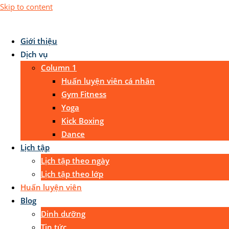
Skip to content
Giới thiệu
Dịch vụ
Column 1
Huấn luyện viên cá nhân
Gym Fitness
Yoga
Kick Boxing
Dance
Lịch tập
Lịch tập theo ngày
Lịch tập theo lớp
Huấn luyện viên
Blog
Dinh dưỡng
Tin tức