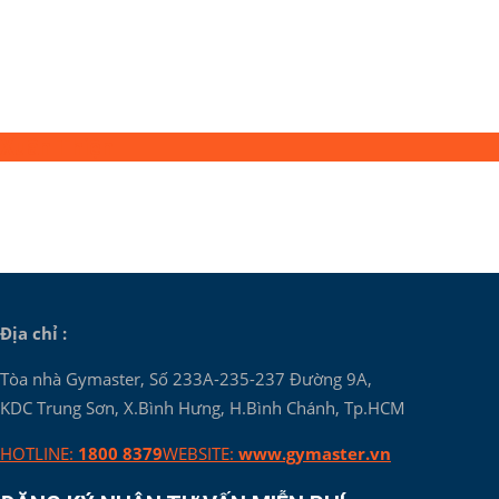
Xuân Thiện
Địa chỉ :
Tòa nhà Gymaster, Số 233A-235-237 Đường 9A,
KDC Trung Sơn, X.Bình Hưng, H.Bình Chánh, Tp.HCM
HOTLINE:
1800 8379
WEBSITE:
www.gymaster.vn