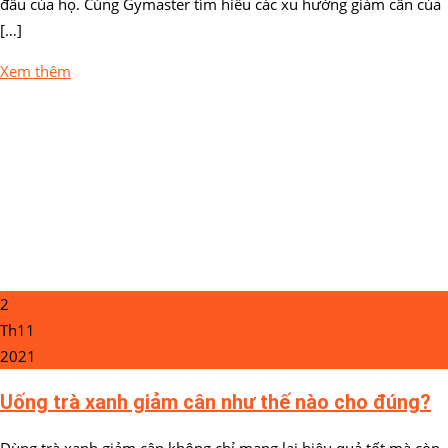
đầu của họ. Cùng Gymaster tìm hiểu các xu hướng giảm cân của
[…]
Xem thêm
2
Th11
2021
Uống trà xanh giảm cân như thế nào cho đúng?
Dùng trà xanh giảm cân không chỉ mang lại hiệu quả tốt mà còn