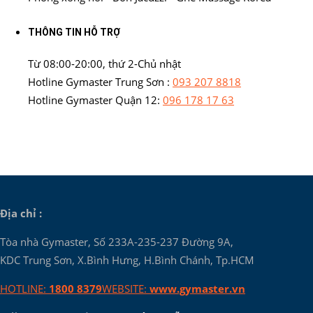
THÔNG TIN HỖ TRỢ
Từ 08:00-20:00, thứ 2-Chủ nhật
Hotline Gymaster Trung Sơn :
093 207 8818
Hotline Gymaster Quận 12:
096 178 17 63
Địa chỉ :
Tòa nhà Gymaster, Số 233A-235-237 Đường 9A,
KDC Trung Sơn, X.Bình Hưng, H.Bình Chánh, Tp.HCM
HOTLINE:
1800 8379
WEBSITE:
www.gymaster.vn