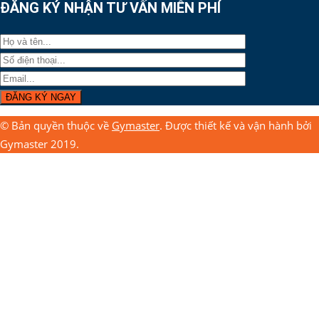
ĐĂNG KÝ NHẬN TƯ VẤN MIỄN PHÍ
© Bản quyền thuộc về
Gymaster
. Được thiết kế và vận hành bởi
Gymaster 2019.