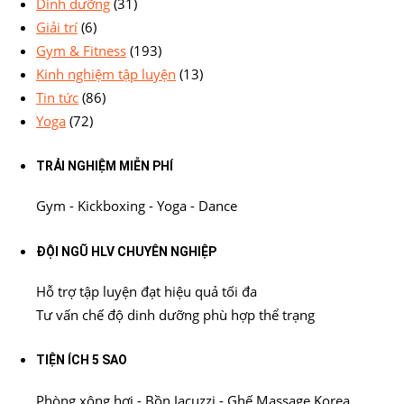
Dinh dưỡng
(31)
Giải trí
(6)
Gym & Fitness
(193)
Kinh nghiệm tập luyện
(13)
Tin tức
(86)
Yoga
(72)
TRẢI NGHIỆM MIỄN PHÍ
Gym - Kickboxing - Yoga - Dance
ĐỘI NGŨ HLV CHUYÊN NGHIỆP
Hỗ trợ tập luyện đạt hiệu quả tối đa
Tư vấn chế độ dinh dưỡng phù hợp thể trạng
TIỆN ÍCH 5 SAO
Phòng xông hơi - Bồn Jacuzzi - Ghế Massage Korea