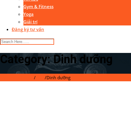
Gym & Fitness
Yoga
Giải trí
Đăng ký tư vấn
Category:
Dinh dưỡng
Gymaster Center
/
Blog
/
Dinh dưỡng