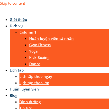
Skip to content
Giới thiệu
Dịch vụ
Column 1
Huấn luyện viên cá nhân
Gym Fitness
Yoga
Kick Boxing
Dance
Lịch tập
Lịch tập theo ngày
Lịch tập theo lớp
Huấn luyện viên
Blog
Dinh dưỡng
Tin tức