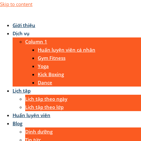
Skip to content
Giới thiệu
Dịch vụ
Column 1
Huấn luyện viên cá nhân
Gym Fitness
Yoga
Kick Boxing
Dance
Lịch tập
Lịch tập theo ngày
Lịch tập theo lớp
Huấn luyện viên
Blog
Dinh dưỡng
Tin tức