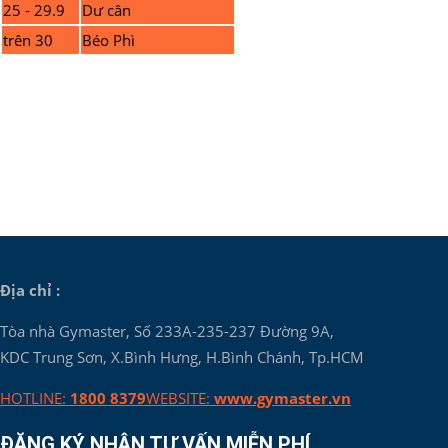
25 - 29.9
Dư cân
trên 30
Béo Phì
Địa chỉ :
Tòa nhà Gymaster, Số 233A-235-237 Đường 9A,
KDC Trung Sơn, X.Bình Hưng, H.Bình Chánh, Tp.HCM
HOTLINE:
1800 8379
WEBSITE:
www.gymaster.vn
ĐĂNG KÝ NHẬN TƯ VẤN MIỄN PHÍ