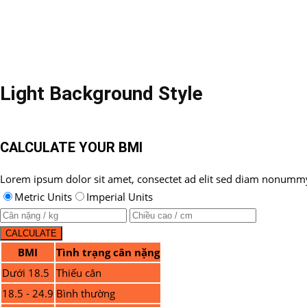
Light Background Style
CALCULATE YOUR BMI
Lorem ipsum dolor sit amet, consectet ad elit sed diam nonumm
Metric Units
Imperial Units
BMI
Tình trạng cân nặng
Dưới 18.5
Thiếu cân
18.5 - 24.9
Bình thường