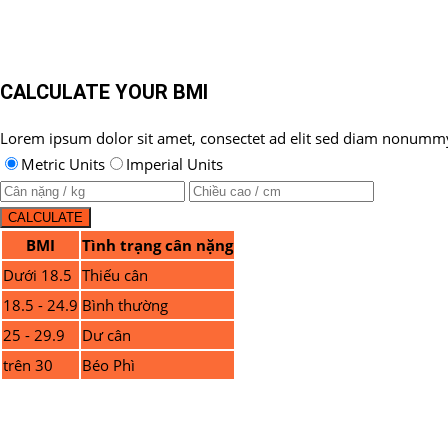
Dark Background Style
CALCULATE YOUR BMI
Lorem ipsum dolor sit amet, consectet ad elit sed diam nonumm
Metric Units
Imperial Units
BMI
Tình trạng cân nặng
Dưới 18.5
Thiếu cân
18.5 - 24.9
Bình thường
25 - 29.9
Dư cân
trên 30
Béo Phì