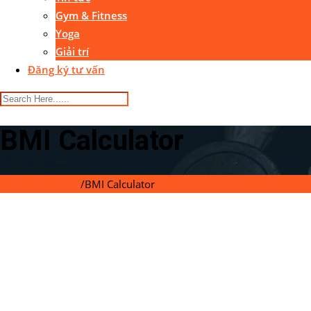
Gym & Fitness
Yoga
Giải trí
Đăng ký tư vấn
BMI Calculator
Gymaster Center
/
BMI Calculator