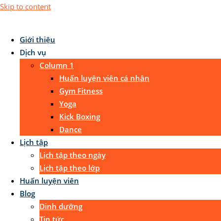
Skip to content
Giới thiệu
Dịch vụ
Column 1
Huấn luyện viên cá nhân
Gym Fitness
Yoga
Kick Boxing
Dance
Lịch tập
Lịch tập theo ngày
Lịch tập theo lớp
Huấn luyện viên
Blog
Dinh dưỡng
Tin tức