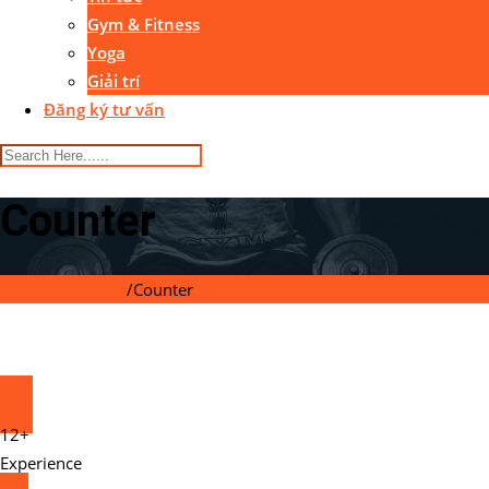
Gym & Fitness
Yoga
Giải trí
Đăng ký tư vấn
Counter
Gymaster Center
/
Counter
12+
Experience