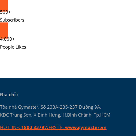
500+
Subscribers
4,000+
People Likes
Địa chỉ :
Tòa nhà Gymaster, Số 233A-235-237 Đường 9A,
KDC Trung Sơn, X.Bình Hưng, H.Bình Chánh, Tp.HCM
HOTLINE:
1800 8379
WEBSITE:
www.gymaster.vn