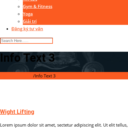
Gym & Fitness
Yoga
Giải trí
Đăng ký tư vấn
Info Text 3
Gymaster Center
/
Info Text 3
Wight Lifting
Lorem ipsum dolor sit amet, sectetur adipiscing elit. Ut elit tellus,