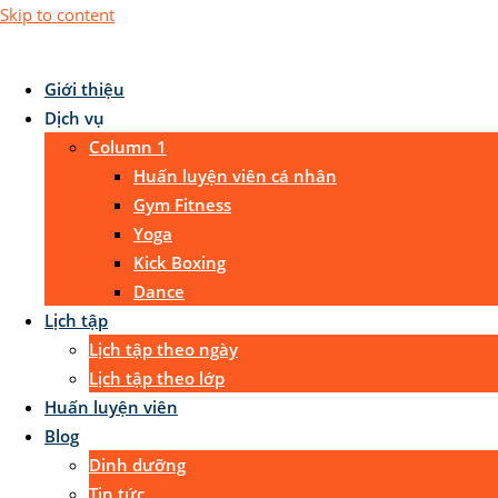
Skip to content
Giới thiệu
Dịch vụ
Column 1
Huấn luyện viên cá nhân
Gym Fitness
Yoga
Kick Boxing
Dance
Lịch tập
Lịch tập theo ngày
Lịch tập theo lớp
Huấn luyện viên
Blog
Dinh dưỡng
Tin tức