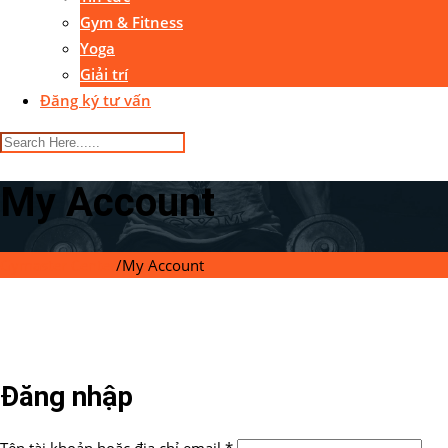
Gym & Fitness
Yoga
Giải trí
Đăng ký tư vấn
My Account
Gymaster Center
/
My Account
Đăng nhập