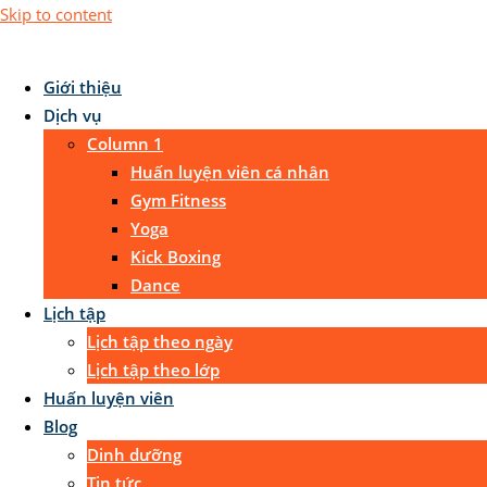
Skip to content
Giới thiệu
Dịch vụ
Column 1
Huấn luyện viên cá nhân
Gym Fitness
Yoga
Kick Boxing
Dance
Lịch tập
Lịch tập theo ngày
Lịch tập theo lớp
Huấn luyện viên
Blog
Dinh dưỡng
Tin tức