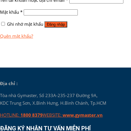
Tên tài khoản hoặc địa chỉ email
*
Mật khẩu
*
Ghi nhớ mật khẩu
Đăng nhập
Quên mật khẩu?
Địa chỉ :
Tòa nhà Gymaster, Số 233A-235-237 Đường 9A,
KDC Trung Sơn, X.Bình Hưng, H.Bình Chánh, Tp.HCM
HOTLINE:
1800 8379
WEBSITE:
www.gymaster.vn
ĐĂNG KÝ NHẬN TƯ VẤN MIỄN PHÍ