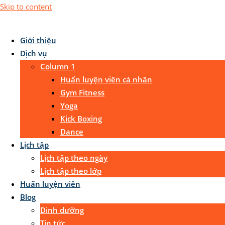
Skip to content
Giới thiệu
Dịch vụ
Column 1
Huấn luyện viên cá nhân
Gym Fitness
Yoga
Kick Boxing
Dance
Lịch tập
Lịch tập theo ngày
Lịch tập theo lớp
Huấn luyện viên
Blog
Dinh dưỡng
Tin tức