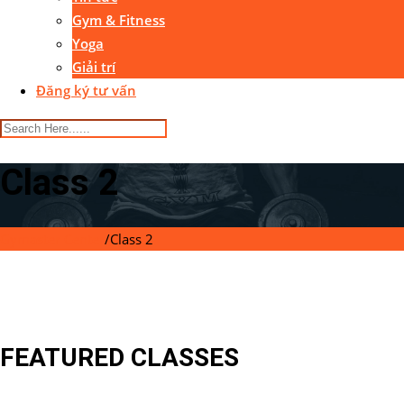
Gym & Fitness
Yoga
Giải trí
Đăng ký tư vấn
Class 2
Gymaster Center
/
Class 2
FEATURED CLASSES