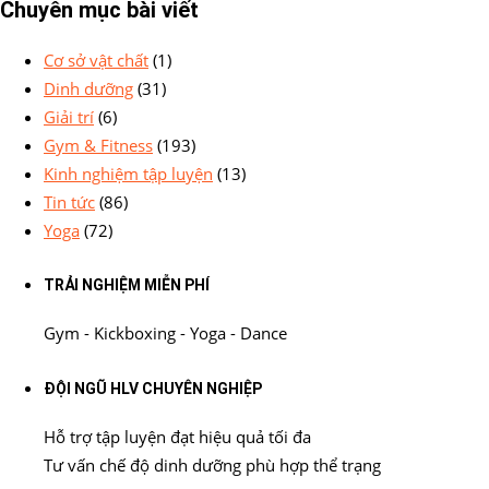
Chuyên mục bài viết
Cơ sở vật chất
(1)
Dinh dưỡng
(31)
Giải trí
(6)
Gym & Fitness
(193)
Kinh nghiệm tập luyện
(13)
Tin tức
(86)
Yoga
(72)
TRẢI NGHIỆM MIỄN PHÍ
Gym - Kickboxing - Yoga - Dance
ĐỘI NGŨ HLV CHUYÊN NGHIỆP
Hỗ trợ tập luyện đạt hiệu quả tối đa
Tư vấn chế độ dinh dưỡng phù hợp thể trạng