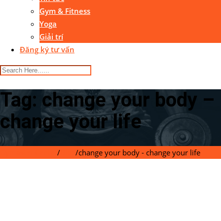
Gym & Fitness
Yoga
Giải trí
Đăng ký tư vấn
Tag:
change your body –
change your life
Gymaster Center
/
Blog
/
change your body - change your life