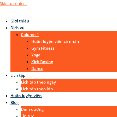
Skip to content
Giới thiệu
Dịch vụ
Column 1
Huấn luyện viên cá nhân
Gym Fitness
Yoga
Kick Boxing
Dance
Lịch tập
Lịch tập theo ngày
Lịch tập theo lớp
Huấn luyện viên
Blog
Dinh dưỡng
Tin tức