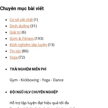
Chuyên mục bài viết
Cơ sở vật chất
(1)
Dinh dưỡng
(31)
Giải trí
(6)
Gym & Fitness
(193)
Kinh nghiệm tập luyện
(13)
Tin tức
(86)
Yoga
(72)
TRẢI NGHIỆM MIỄN PHÍ
Gym - Kickboxing - Yoga - Dance
ĐỘI NGŨ HLV CHUYÊN NGHIỆP
Hỗ trợ tập luyện đạt hiệu quả tối đa