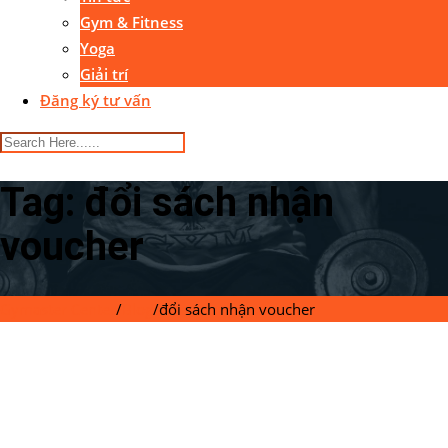
Gym & Fitness
Yoga
Giải trí
Đăng ký tư vấn
Tag:
đổi sách nhận
voucher
Gymaster Center
/
Blog
/
đổi sách nhận voucher