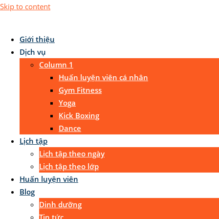
Skip to content
Giới thiệu
Dịch vụ
Column 1
Huấn luyện viên cá nhân
Gym Fitness
Yoga
Kick Boxing
Dance
Lịch tập
Lịch tập theo ngày
Lịch tập theo lớp
Huấn luyện viên
Blog
Dinh dưỡng
Tin tức