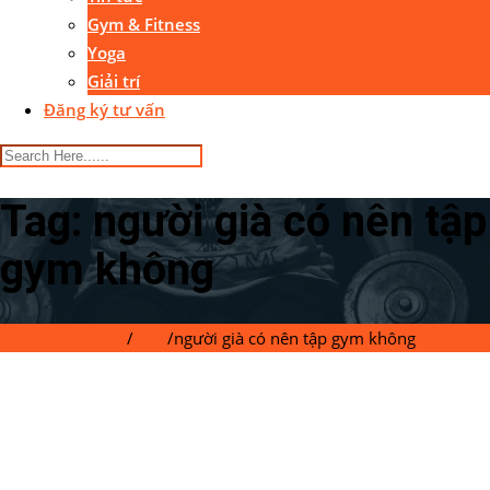
Gym & Fitness
Yoga
Giải trí
Đăng ký tư vấn
Tag:
người già có nên tập
gym không
Gymaster Center
/
Blog
/
người già có nên tập gym không