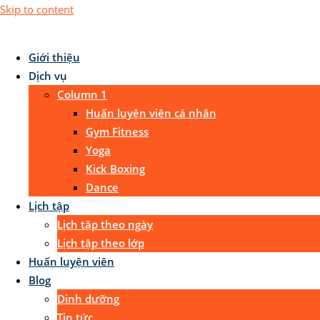
Skip to content
Giới thiệu
Dịch vụ
Column 1
Huấn luyện viên cá nhân
Gym Fitness
Yoga
Kick Boxing
Dance
Lịch tập
Lịch tập theo ngày
Lịch tập theo lớp
Huấn luyện viên
Blog
Dinh dưỡng
Tin tức