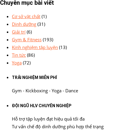
Chuyên mục bài viết
Cơ sở vật chất
(1)
Dinh dưỡng
(31)
Giải trí
(6)
Gym & Fitness
(193)
Kinh nghiệm tập luyện
(13)
Tin tức
(86)
Yoga
(72)
TRẢI NGHIỆM MIỄN PHÍ
Gym - Kickboxing - Yoga - Dance
ĐỘI NGŨ HLV CHUYÊN NGHIỆP
Hỗ trợ tập luyện đạt hiệu quả tối đa
Tư vấn chế độ dinh dưỡng phù hợp thể trạng