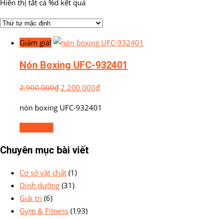
Hiển thị tất cả %d kết quả
Giảm giá!
Nón Boxing UFC-932401
2.900.000
₫
2.200.000
₫
nón boxing UFC-932401
Mua hàng
Chuyên mục bài viết
Cơ sở vật chất
(1)
Dinh dưỡng
(31)
Giải trí
(6)
Gym & Fitness
(193)