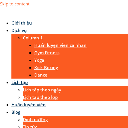
Skip to content
Giới thiệu
Dịch vụ
Column 1
Huấn luyện viên cá nhân
Gym Fitness
Yoga
Kick Boxing
Dance
Lịch tập
Lịch tập theo ngày
Lịch tập theo lớp
Huấn luyện viên
Blog
Dinh dưỡng
Tin tức