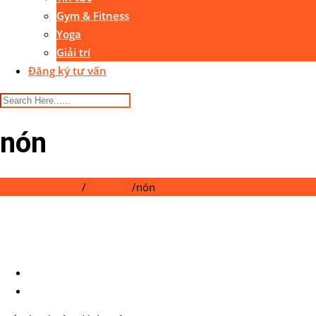
Gym & Fitness
Yoga
Giải trí
Đăng ký tư vấn
nón
Gymaster Center
/
Cửa hàng
/
nón