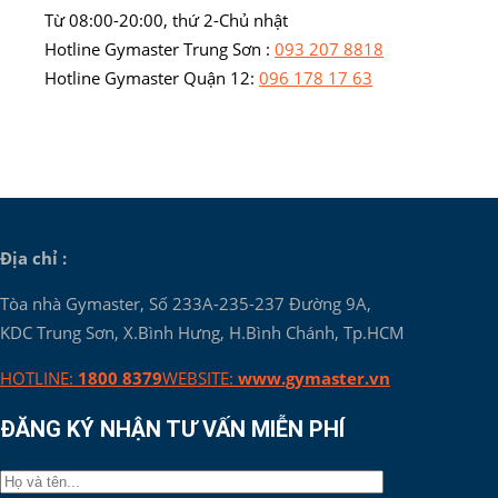
Từ 08:00-20:00, thứ 2-Chủ nhật
Hotline Gymaster Trung Sơn :
093 207 8818
Hotline Gymaster Quận 12:
096 178 17 63
Địa chỉ :
Tòa nhà Gymaster, Số 233A-235-237 Đường 9A,
KDC Trung Sơn, X.Bình Hưng, H.Bình Chánh, Tp.HCM
HOTLINE:
1800 8379
WEBSITE:
www.gymaster.vn
ĐĂNG KÝ NHẬN TƯ VẤN MIỄN PHÍ