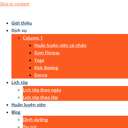
Skip to content
Giới thiệu
Dịch vụ
Column 1
Huấn luyện viên cá nhân
Gym Fitness
Yoga
Kick Boxing
Dance
Lịch tập
Lịch tập theo ngày
Lịch tập theo lớp
Huấn luyện viên
Blog
Dinh dưỡng
Tin tức