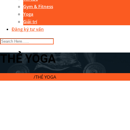
Gym & Fitness
Yoga
Giải trí
Đăng ký tư vấn
THẺ YOGA
Gymaster Center
/
THẺ YOGA