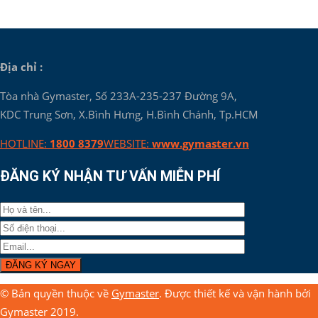
Địa chỉ :
Tòa nhà Gymaster, Số 233A-235-237 Đường 9A,
KDC Trung Sơn, X.Bình Hưng, H.Bình Chánh, Tp.HCM
HOTLINE:
1800 8379
WEBSITE:
www.gymaster.vn
ĐĂNG KÝ NHẬN TƯ VẤN MIỄN PHÍ
© Bản quyền thuộc về
Gymaster
. Được thiết kế và vận hành bởi
Gymaster 2019.