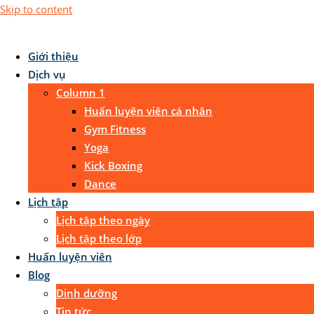
Skip to content
Giới thiệu
Dịch vụ
Column 1
Huấn luyện viên cá nhân
Gym Fitness
Yoga
Kick Boxing
Dance
Lịch tập
Lịch tập theo ngày
Lịch tập theo lớp
Huấn luyện viên
Blog
Dinh dưỡng
Tin tức