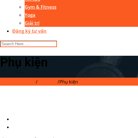
Gym & Fitness
Yoga
Giải trí
Đăng ký tư vấn
Phụ kiện
Gymaster Center
/
Cửa hàng
/
Phụ kiện