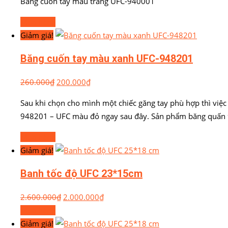
Băng cuốn tay màu trắng UFC-940001
Mua hàng
Giảm giá!
Băng cuốn tay màu xanh UFC-948201
260.000
₫
200.000
₫
Sau khi chọn cho mình một chiếc găng tay phù hợp thì việ
948201 – UFC màu đỏ ngay sau đây. Sản phẩm băng quấn 
Mua hàng
Giảm giá!
Banh tốc độ UFC 23*15cm
2.600.000
₫
2.000.000
₫
Mua hàng
Giảm giá!