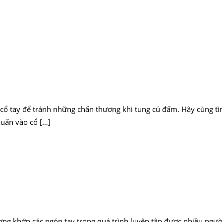
 cổ tay để tránh những chấn thương khi tung cú đấm. Hãy cùng
uấn vào cổ […]
ương khớp các ngón tay trong quá trình luyện tập được nhiều ng