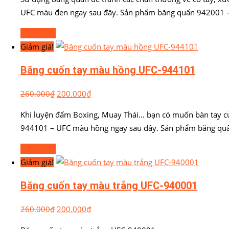
UFC màu đen ngay sau đây. Sản phẩm băng quấn 942001 –
Mua hàng
Giảm giá!
Băng cuốn tay màu hồng UFC-944101
260.000
₫
200.000
₫
Khi luyện đấm Boxing, Muay Thái… bạn có muốn bàn tay c
944101 – UFC màu hồng ngay sau đây. Sản phẩm băng qu
Mua hàng
Giảm giá!
Băng cuốn tay màu trắng UFC-940001
260.000
₫
200.000
₫