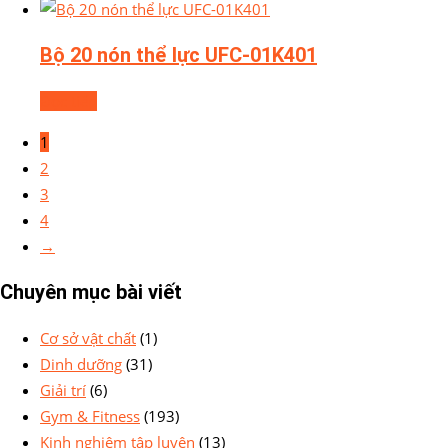
Bộ 20 nón thể lực UFC-01K401
Đọc tiếp
1
2
3
4
→
Chuyên mục bài viết
Cơ sở vật chất
(1)
Dinh dưỡng
(31)
Giải trí
(6)
Gym & Fitness
(193)
Kinh nghiệm tập luyện
(13)