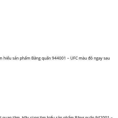
 tìm hiểu sản phẩm Băng quấn 944001 – UFC màu đỏ ngay sau
ười quan tâm. Hãy cùng tìm hiểu sản phẩm Băng quấn 942001 –