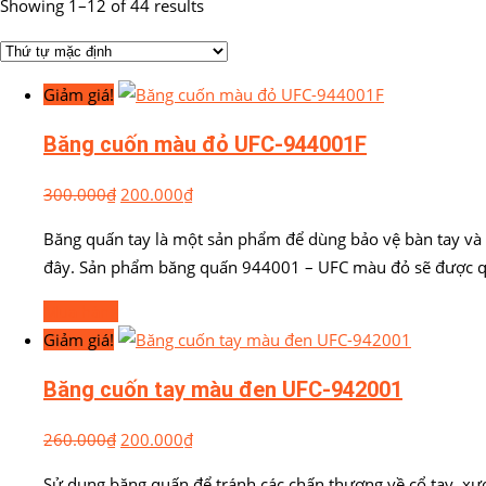
Showing 1–12 of 44 results
Giảm giá!
Băng cuốn màu đỏ UFC-944001F
300.000
₫
200.000
₫
Băng quấn tay là một sản phẩm để dùng bảo vệ bàn tay và
đây. Sản phẩm băng quấn 944001 – UFC màu đỏ sẽ được q
Mua hàng
Giảm giá!
Băng cuốn tay màu đen UFC-942001
260.000
₫
200.000
₫
Sử dụng băng quấn để tránh các chấn thương về cổ tay, x