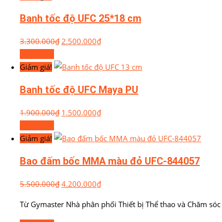
Banh tốc độ UFC 25*18 cm
3.300.000
₫
2.500.000
₫
Mua hàng
Giảm giá!
Banh tốc độ UFC Maya PU
1.900.000
₫
1.500.000
₫
Mua hàng
Giảm giá!
Bao đấm bốc MMA màu đỏ UFC-844057
5.500.000
₫
4.200.000
₫
Từ Gymaster Nhà phân phối Thiết bị Thể thao và Chăm sóc