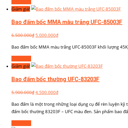
Mua hàng
Giảm giá!
Bao đấm bốc MMA màu trắng UFC-85003F
6.500.000
₫
5.000.000
₫
Bao đấm bốc MMA màu trắng UFC-85003F khối lượng 45K
Mua hàng
Giảm giá!
Bao đấm bốc thường UFC-83203F
5.900.000
₫
4.500.000
₫
Bao đấm là một trong những loại dụng cụ để rèn luyện kỹ 
đấm bốc thường 83203F – UFC màu đen. Sản phẩm bao đấ
Mua hàng