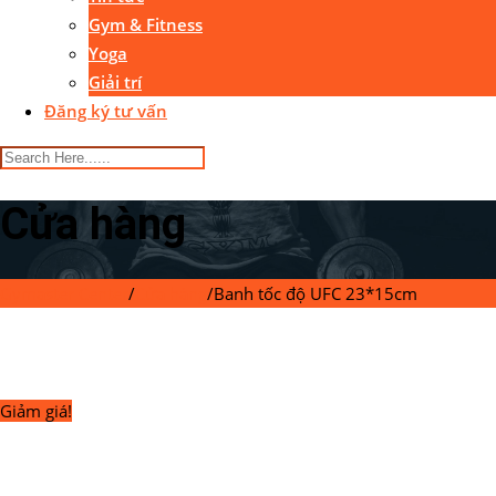
Gym & Fitness
Yoga
Giải trí
Đăng ký tư vấn
Cửa hàng
Gymaster Center
/
Cửa hàng
/
Banh tốc độ UFC 23*15cm
Giảm giá!