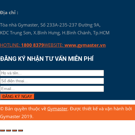
Địa chỉ :
Tòa nhà Gymaster, Số 233A-235-237 Đường 9A,
KDC Trung Sơn, X.Bình Hưng, H.Bình Chánh, Tp.HCM
HOTLINE:
1800 8379
WEBSITE:
www.gymaster.vn
ĐĂNG KÝ NHẬN TƯ VẤN MIỄN PHÍ
© Bản quyền thuộc về
Gymaster
. Được thiết kế và vận hành bởi
Gymaster 2019.