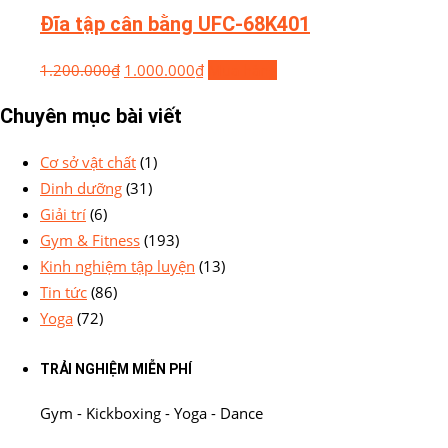
Đĩa tập cân bằng UFC-68K401
1.200.000
₫
1.000.000
₫
Mua hàng
Chuyên mục bài viết
Cơ sở vật chất
(1)
Dinh dưỡng
(31)
Giải trí
(6)
Gym & Fitness
(193)
Kinh nghiệm tập luyện
(13)
Tin tức
(86)
Yoga
(72)
TRẢI NGHIỆM MIỄN PHÍ
Gym - Kickboxing - Yoga - Dance