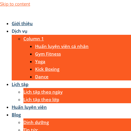
Skip to content
Giới thiệu
Dịch vụ
Column 1
Huấn luyện viên cá nhân
Gym Fitness
Yoga
Kick Boxing
Dance
Lịch tập
Lịch tập theo ngày
Lịch tập theo lớp
Huấn luyện viên
Blog
Dinh dưỡng
Tin tức