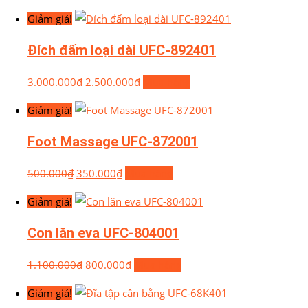
Giảm giá!
Đích đấm loại dài UFC-892401
3.000.000
₫
2.500.000
₫
Mua hàng
Giảm giá!
Foot Massage UFC-872001
500.000
₫
350.000
₫
Mua hàng
Giảm giá!
Con lăn eva UFC-804001
1.100.000
₫
800.000
₫
Mua hàng
Giảm giá!