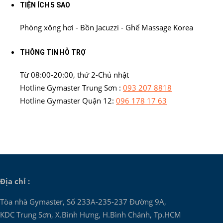
TIỆN ÍCH 5 SAO
Phòng xông hơi - Bồn Jacuzzi - Ghế Massage Korea
THÔNG TIN HỖ TRỢ
Từ 08:00-20:00, thứ 2-Chủ nhật
Hotline Gymaster Trung Sơn :
093 207 8818
Hotline Gymaster Quận 12:
096 178 17 63
Địa chỉ :
Tòa nhà Gymaster, Số 233A-235-237 Đường 9A,
KDC Trung Sơn, X.Bình Hưng, H.Bình Chánh, Tp.HCM