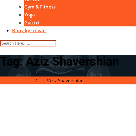
Gym & Fitness
Yoga
Giải trí
Đăng ký tư vấn
Tag:
Aziz Shavershian
Gymaster Center
/
Blog
/
Aziz Shavershian