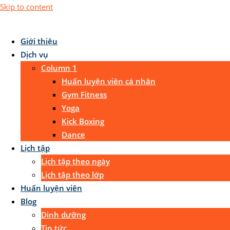
Skip to content
Giới thiệu
Dịch vụ
Column 1
Huấn luyện viên cá nhân
Gym Fitness
Yoga
Kick Boxing
Dance
Lịch tập
Lịch tập theo ngày
Lịch tập theo lớp
Huấn luyện viên
Blog
Dinh dưỡng
Tin tức