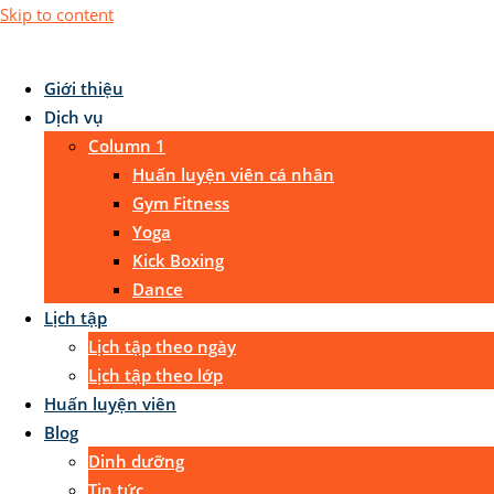
Skip to content
Giới thiệu
Dịch vụ
Column 1
Huấn luyện viên cá nhân
Gym Fitness
Yoga
Kick Boxing
Dance
Lịch tập
Lịch tập theo ngày
Lịch tập theo lớp
Huấn luyện viên
Blog
Dinh dưỡng
Tin tức