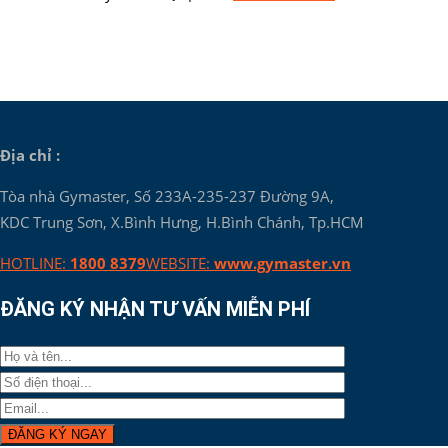
Địa chỉ :
Tòa nhà Gymaster, Số 233A-235-237 Đường 9A,
KDC Trung Sơn, X.Bình Hưng, H.Bình Chánh, Tp.HCM
HOTLINE:
1800 8379
WEBSITE:
www.gymaster.vn
ĐĂNG KÝ NHẬN TƯ VẤN MIỄN PHÍ