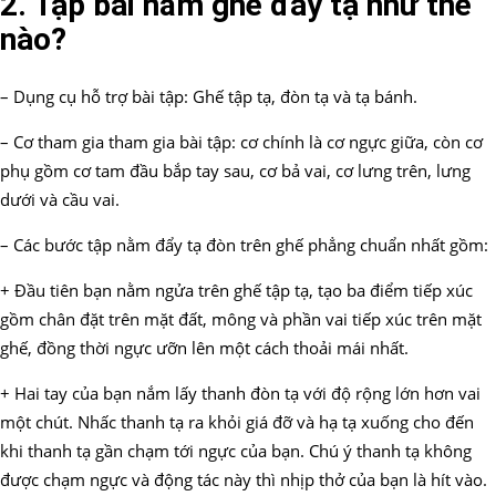
2. Tập bài nằm ghế đẩy tạ như thế
nào?
– Dụng cụ hỗ trợ bài tập: Ghế tập tạ, đòn tạ và tạ bánh.
– Cơ tham gia tham gia bài tập: cơ chính là cơ ngực giữa, còn cơ
phụ gồm cơ tam đầu bắp tay sau, cơ bả vai, cơ lưng trên, lưng
dưới và cầu vai.
– Các bước tập nằm đẩy tạ đòn trên ghế phẳng chuẩn nhất gồm:
+ Đầu tiên bạn nằm ngửa trên ghế tập tạ, tạo ba điểm tiếp xúc
gồm chân đặt trên mặt đất, mông và phần vai tiếp xúc trên mặt
ghế, đồng thời ngực ưỡn lên một cách thoải mái nhất.
+ Hai tay của bạn nắm lấy thanh đòn tạ với độ rộng lớn hơn vai
một chút. Nhấc thanh tạ ra khỏi giá đỡ và hạ tạ xuống cho đến
khi thanh tạ gần chạm tới ngực của bạn. Chú ý thanh tạ không
được chạm ngực và động tác này thì nhịp thở của bạn là hít vào.