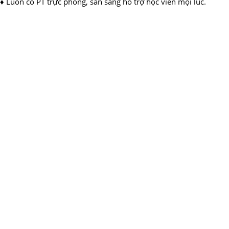
♦ Luôn có PT trực phòng, sẵn sàng hỗ trợ học viên mọi lúc.