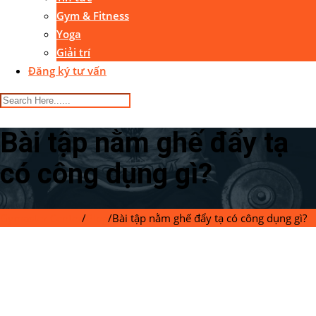
Gym & Fitness
Yoga
Giải trí
Đăng ký tư vấn
Bài tập nằm ghế đẩy tạ
có công dụng gì?
Gymaster Center
/
Blog
/
Bài tập nằm ghế đẩy tạ có công dụng gì?