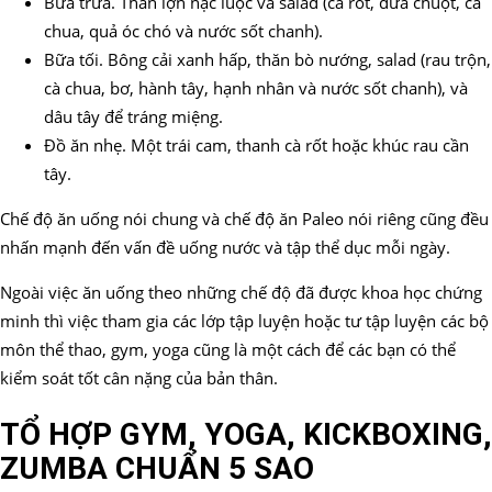
Bữa trưa. Thăn lợn nạc luộc và salad (cà rốt, dưa chuột, cà
chua, quả óc chó và nước sốt chanh).
Bữa tối. Bông cải xanh hấp, thăn bò nướng, salad (rau trộn,
cà chua, bơ, hành tây, hạnh nhân và nước sốt chanh), và
dâu tây để tráng miệng.
Đồ ăn nhẹ. Một trái cam, thanh cà rốt hoặc khúc rau cần
tây.
Chế độ ăn uống nói chung và chế độ ăn Paleo nói riêng cũng đều
nhấn mạnh đến vấn đề uống nước và tập thể dục mỗi ngày.
Ngoài việc ăn uống theo những chế độ đã được khoa học chứng
minh thì việc tham gia các lớp tập luyện hoặc tư tập luyện các bộ
môn thể thao, gym, yoga cũng là một cách để các bạn có thể
kiểm soát tốt cân nặng của bản thân.
TỔ HỢP GYM, YOGA, KICKBOXING,
ZUMBA CHUẨN 5 SAO