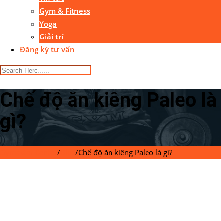
Gym & Fitness
Yoga
Giải trí
Đăng ký tư vấn
Chế độ ăn kiêng Paleo là
gì?
Gymaster Center
/
Blog
/
Chế độ ăn kiêng Paleo là gì?