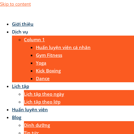
Skip to content
Giới thiệu
Dịch vụ
Column 1
Huấn luyện viên cá nhân
Gym Fitness
Yoga
Kick Boxing
Dance
Lịch tập
Lịch tập theo ngày
Lịch tập theo lớp
Huấn luyện viên
Blog
Dinh dưỡng
Tin tức