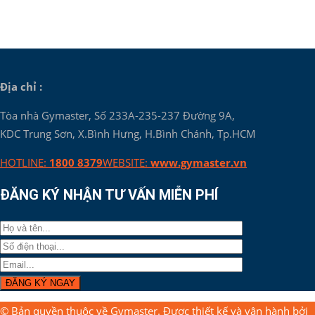
Địa chỉ :
Tòa nhà Gymaster, Số 233A-235-237 Đường 9A,
KDC Trung Sơn, X.Bình Hưng, H.Bình Chánh, Tp.HCM
HOTLINE:
1800 8379
WEBSITE:
www.gymaster.vn
ĐĂNG KÝ NHẬN TƯ VẤN MIỄN PHÍ
© Bản quyền thuộc về
Gymaster
. Được thiết kế và vận hành bởi