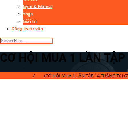
Gym & Fitness
Yoga
Giải trí
Đăng ký tư vấn
CƠ HỘI MUA 1 LẦN TẬ
Gymaster Center
/
Blog
/
CƠ HỘI MUA 1 LẦN TẬP 14 THÁNG TẠI 