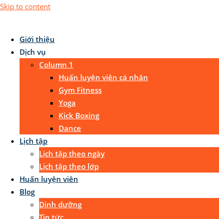
Skip to content
Giới thiệu
Dịch vụ
Column 1
Huấn luyện viên cá nhân
Gym Fitness
Yoga
Kick Boxing
Dance
Lịch tập
Lịch tập theo ngày
Lịch tập theo lớp
Huấn luyện viên
Blog
Dinh dưỡng
Tin tức