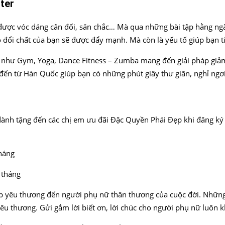
ster
 được vóc dáng cân đối, săn chắc… Mà qua những bài tập hằng ngà
o đổi chất của bạn sẽ được đẩy mạnh. Mà còn là yếu tố giúp bạn 
n như Gym, Yoga, Dance Fitness – Zumba mang đến giải pháp giả
 đến từ Hàn Quốc giúp bạn có những phút giây thư giãn, nghỉ ngơ
ành tặng đến các chị em ưu đãi Đặc Quyền Phái Đẹp khi đăng ký 
háng
 tháng
p yêu thương đến người phụ nữ thân thương của cuộc đời. Những 
thương. Gửi gắm lời biết ơn, lời chúc cho người phụ nữ luôn kh