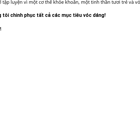
ập luyện vì một cơ thể khỏe khoắn, một tinh thần tươi trẻ và v
tôi chinh phục tất cả các mục tiêu vóc dáng!
M