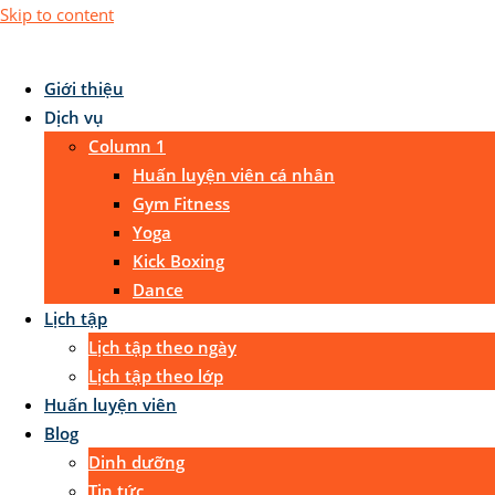
Skip to content
Giới thiệu
Dịch vụ
Column 1
Huấn luyện viên cá nhân
Gym Fitness
Yoga
Kick Boxing
Dance
Lịch tập
Lịch tập theo ngày
Lịch tập theo lớp
Huấn luyện viên
Blog
Dinh dưỡng
Tin tức