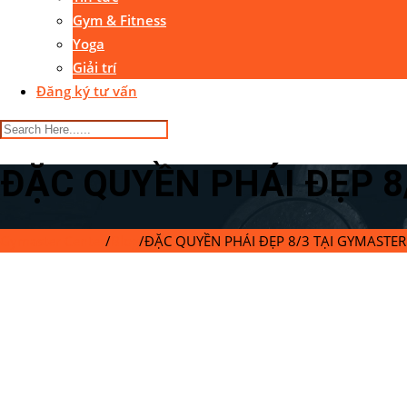
Gym & Fitness
Yoga
Giải trí
Đăng ký tư vấn
ĐẶC QUYỀN PHÁI ĐẸP 
Gymaster Center
/
Blog
/
ĐẶC QUYỀN PHÁI ĐẸP 8/3 TẠI GYMASTE