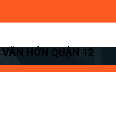
N VĂN HỚN QUẬN 12