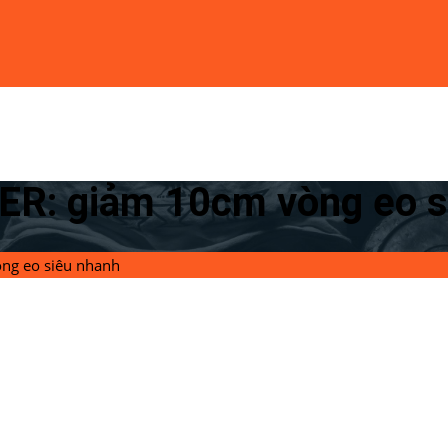
: giảm 10cm vòng eo s
g eo siêu nhanh