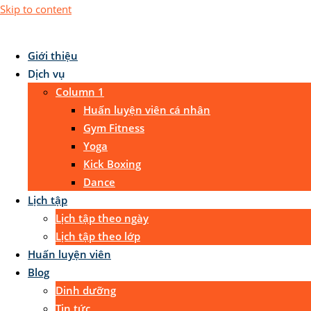
Skip to content
Giới thiệu
Dịch vụ
Column 1
Huấn luyện viên cá nhân
Gym Fitness
Yoga
Kick Boxing
Dance
Lịch tập
Lịch tập theo ngày
Lịch tập theo lớp
Huấn luyện viên
Blog
Dinh dưỡng
Tin tức