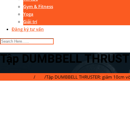
Gym & Fitness
Yoga
Giải trí
Đăng ký tư vấn
Tập DUMBBELL THRUSTER
Gymaster Center
/
Blog
/
Tập DUMBBELL THRUSTER: giảm 10cm vòn