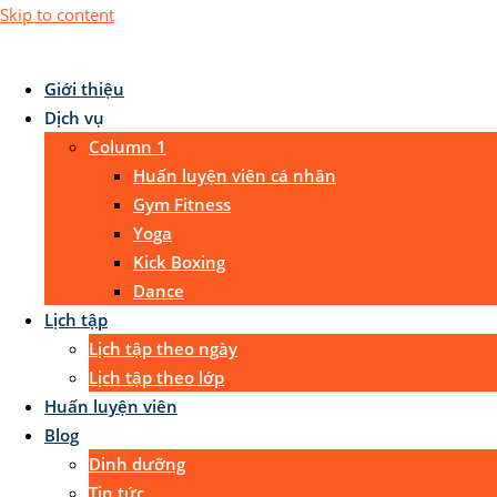
Skip to content
Giới thiệu
Dịch vụ
Column 1
Huấn luyện viên cá nhân
Gym Fitness
Yoga
Kick Boxing
Dance
Lịch tập
Lịch tập theo ngày
Lịch tập theo lớp
Huấn luyện viên
Blog
Dinh dưỡng
Tin tức