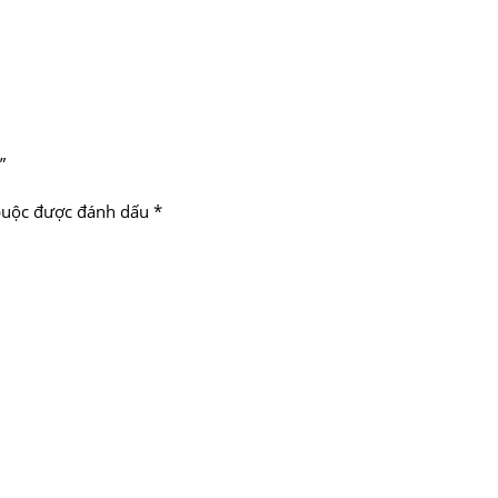
”
buộc được đánh dấu
*