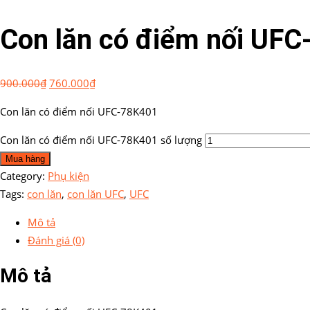
Con lăn có điểm nối UF
900.000
₫
760.000
₫
Con lăn có điểm nối UFC-78K401
Con lăn có điểm nối UFC-78K401 số lượng
Mua hàng
Category:
Phụ kiện
Tags:
con lăn
,
con lăn UFC
,
UFC
Mô tả
Đánh giá (0)
Mô tả