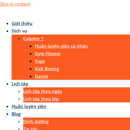
Skip to content
Giới thiệu
Dịch vụ
Column 1
Huấn luyện viên cá nhân
Gym Fitness
Yoga
Kick Boxing
Dance
Lịch tập
Lịch tập theo ngày
Lịch tập theo lớp
Huấn luyện viên
Blog
Dinh dưỡng
Tin tức