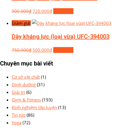
900.000
₫
720.000
₫
Mua hàng
Giảm giá!
Dây kháng lực (loại vừa) UFC-394003
750.000
₫
500.000
₫
Mua hàng
Chuyên mục bài viết
Cơ sở vật chất
(1)
Dinh dưỡng
(31)
Giải trí
(6)
Gym & Fitness
(193)
Kinh nghiệm tập luyện
(13)
Tin tức
(86)
Yoga
(72)