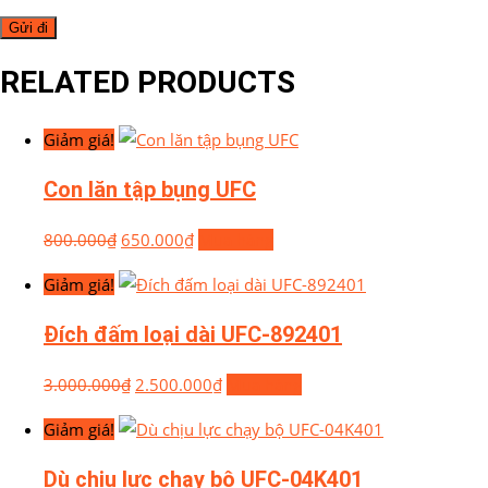
RELATED PRODUCTS
Giảm giá!
Con lăn tập bụng UFC
800.000
₫
650.000
₫
Mua hàng
Giảm giá!
Đích đấm loại dài UFC-892401
3.000.000
₫
2.500.000
₫
Mua hàng
Giảm giá!
Dù chịu lực chạy bộ UFC-04K401