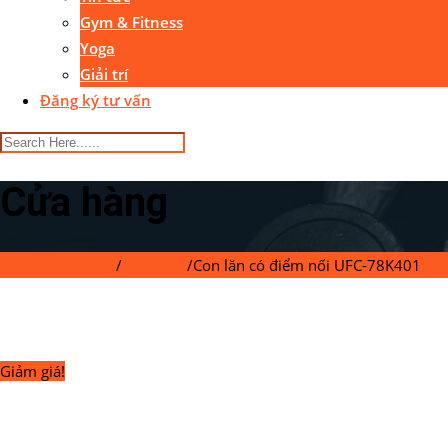
Gym & Fitness
Yoga
Giải trí
Đăng ký tư vấn
Cửa hàng
Gymaster Center
/
Cửa hàng
/
Con lăn có điểm nối UFC-78K401
Giảm giá!