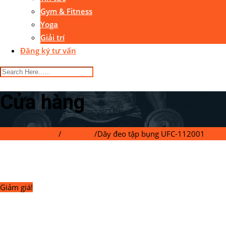
Gym & Fitness
Yoga
Giải trí
Đăng ký tư vấn
Cửa hàng
Gymaster Center
/
Cửa hàng
/
Dây đeo tập bụng UFC-112001
Giảm giá!