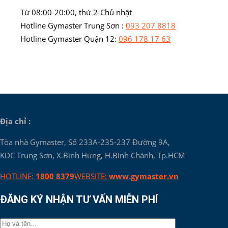
Từ 08:00-20:00, thứ 2-Chủ nhật
Hotline Gymaster Trung Sơn :
093 207 8818
Hotline Gymaster Quận 12:
096 178 17 63
Địa chỉ :
Tòa nhà Gymaster, Số 233A-235-237 Đường 9A,
KDC Trung Sơn, X.Bình Hưng, H.Bình Chánh, Tp.HCM
HOTLINE:
1800 8379
WEBSITE:
www.gymaster.vn
ĐĂNG KÝ NHẬN TƯ VẤN MIỄN PHÍ