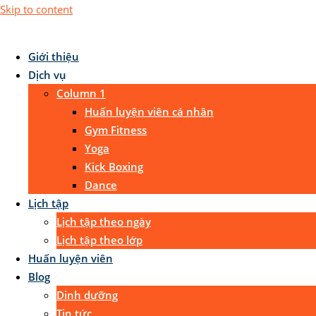
Skip to content
Giới thiệu
Dịch vụ
Column 1
Huấn luyện viên cá nhân
Gym Fitness
Yoga
Kick Boxing
Dance
Lịch tập
Lịch tập theo ngày
Lịch tập theo lớp
Huấn luyện viên
Blog
Dinh dưỡng
Tin tức