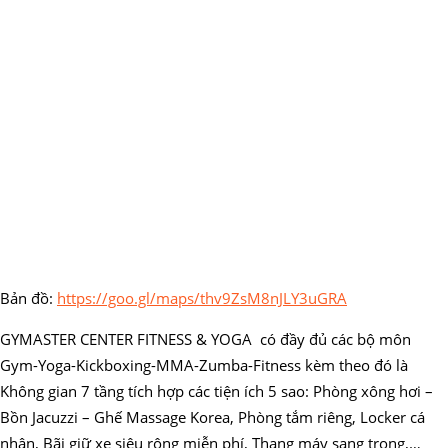
Bản đồ:
https://goo.gl/maps/thv9ZsM8nJLY3uGRA
GYMASTER CENTER FITNESS & YOGA có đầy đủ các bộ môn
Gym-Yoga-Kickboxing-MMA-Zumba-Fitness kèm theo đó là
Không gian 7 tầng tích hợp các tiện ích 5 sao: Phòng xông hơi –
Bồn Jacuzzi – Ghế Massage Korea, Phòng tắm riêng, Locker cá
nhân, Bãi giữ xe siêu rộng miễn phí, Thang máy sang trọng,…