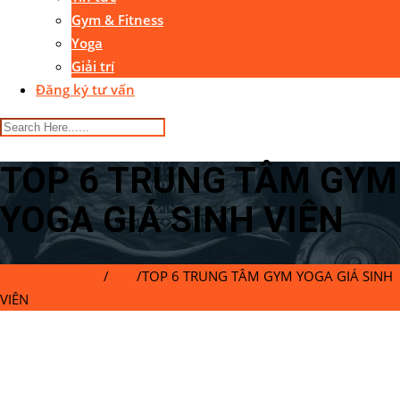
Gym & Fitness
Yoga
Giải trí
Đăng ký tư vấn
TOP 6 TRUNG TÂM GYM
YOGA GIÁ SINH VIÊN
Gymaster Center
/
Blog
/
TOP 6 TRUNG TÂM GYM YOGA GIÁ SINH
VIÊN