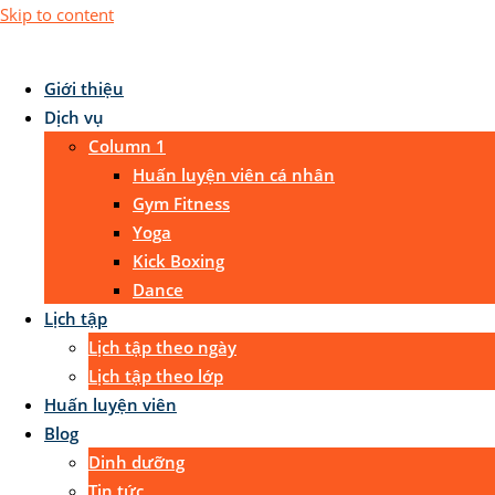
Skip to content
Giới thiệu
Dịch vụ
Column 1
Huấn luyện viên cá nhân
Gym Fitness
Yoga
Kick Boxing
Dance
Lịch tập
Lịch tập theo ngày
Lịch tập theo lớp
Huấn luyện viên
Blog
Dinh dưỡng
Tin tức