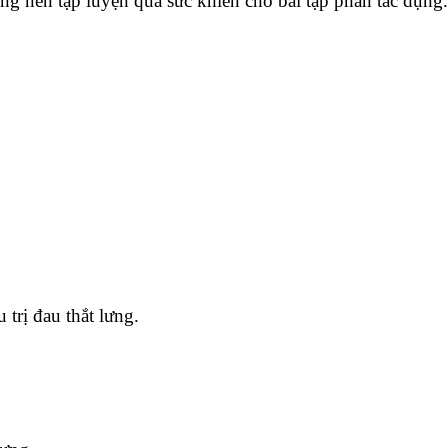
hông nên tập luyện quá sức khiến cho bài tập phản tác dụng.
 trị đau thắt lưng.