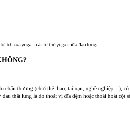
ợi ích của yoga… các tư thế yoga chữa đau lưng.
 KHÔNG?
 chấn thương (chơi thể thao, tai nạn, nghề nghiệp…), có bệ
au thắt lưng là do thoát vị đĩa đệm hoặc thoái hoát cột s