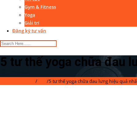
Gym & Fitness
Yoga
Giải trí
Đăng ký tư vấn
5 tư thế yoga chữa đau l
Gymaster Center
/
Blog
/
5 tư thế yoga chữa đau lưng hiệu quả nhấ