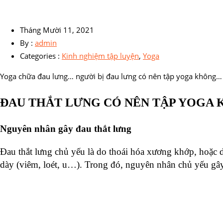
Tháng Mười 11, 2021
By :
admin
Categories :
Kinh nghiệm tập luyện
,
Yoga
Yoga chữa đau lưng… người bị đau lưng có nên tập yoga không… l
ĐAU THẮT LƯNG CÓ NÊN TẬP YOGA
Nguyên nhân gây đau thắt lưng
Đau thắt lưng chủ yếu là do thoái hóa xương khớp, hoặc do
dày (viêm, loét, u…). Trong đó, nguyên nhân chủ yếu gây đ