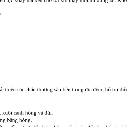
Liên tục xoay hai bên cho tới khi thấy mỏi thì dừng lại. K
h
i thiện các chấn thương sâu bên trong đĩa đệm, hỗ trợ điều
t xuôi cạnh hông và đùi.
ảng bằng hông.