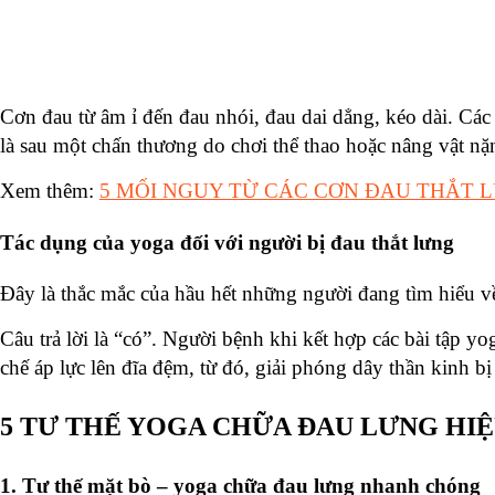
Cơn đau từ âm ỉ đến đau nhói, đau dai dẳng, kéo dài. Các
là sau một chấn thương do chơi thể thao hoặc nâng vật nặ
Xem thêm:
5 MỐI NGUY TỪ CÁC CƠN ĐAU THẮT 
Tác dụng của yoga đối với người bị đau thắt lưng
Đây là thắc mắc của hầu hết những người đang tìm hiểu v
Câu trả lời là “có”. Người bệnh khi kết hợp các bài tập y
chế áp lực lên đĩa đệm, từ đó, giải phóng dây thần kinh bị
5 TƯ THẾ YOGA CHỮA ĐAU LƯNG HI
1. Tư thế mặt bò – yoga chữa đau lưng nhanh chóng