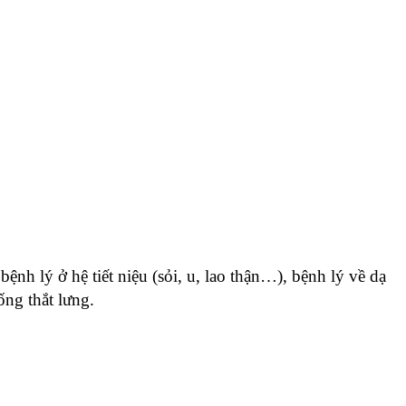
nh lý ở hệ tiết niệu (sỏi, u, lao thận…), bệnh lý về dạ
ống thắt lưng.