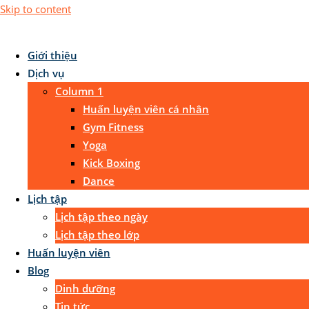
Skip to content
Giới thiệu
Dịch vụ
Column 1
Huấn luyện viên cá nhân
Gym Fitness
Yoga
Kick Boxing
Dance
Lịch tập
Lịch tập theo ngày
Lịch tập theo lớp
Huấn luyện viên
Blog
Dinh dưỡng
Tin tức