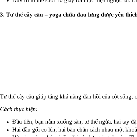
Duy trì tư thế suốt 10 giây rồi thực hiện ngược lại. 
3. Tư thế cây cầu – yoga chữa đau lưng được yêu thíc
Tư thế cây cầu giúp tăng khả năng đàn hồi của cột sống, cả
Cách thực hiện:
Đầu tiên, bạn nằm xuống sàn, tư thế ngửa, hai tay đặ
Hai đầu gối co lên, hai bàn chân cách nhau một kho