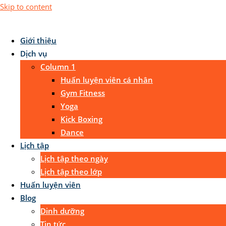
Skip to content
Giới thiệu
Dịch vụ
Column 1
Huấn luyện viên cá nhân
Gym Fitness
Yoga
Kick Boxing
Dance
Lịch tập
Lịch tập theo ngày
Lịch tập theo lớp
Huấn luyện viên
Blog
Dinh dưỡng
Tin tức