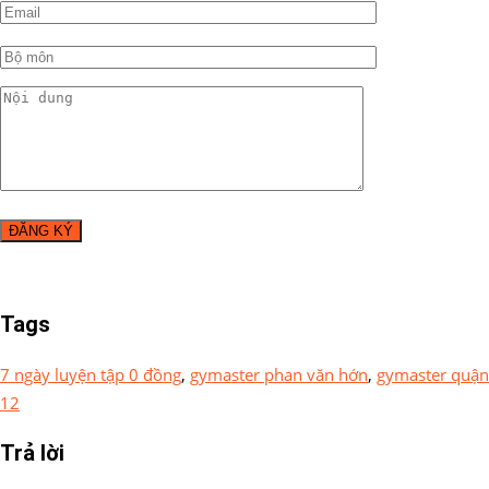
Tags
7 ngày luyện tập 0 đồng
,
gymaster phan văn hớn
,
gymaster quận
12
Trả lời