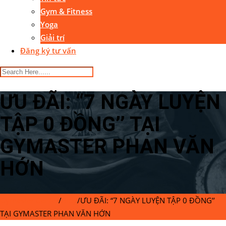
Gym & Fitness
Yoga
Giải trí
Đăng ký tư vấn
ƯU ĐÃI: “7 NGÀY LUYỆN
TẬP 0 ĐỒNG’’ TẠI
GYMASTER PHAN VĂN
HỚN
Gymaster Center
/
Blog
/
ƯU ĐÃI: “7 NGÀY LUYỆN TẬP 0 ĐỒNG’’
TẠI GYMASTER PHAN VĂN HỚN