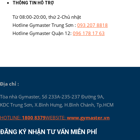
THÔNG TIN HỖ TRỢ
Từ 08:00-20:00, thứ 2-Chủ nhật
Hotline Gymaster Trung Sơn :
093 207 8818
Hotline Gymaster Quận 12:
096 178 17 63
Địa chỉ :
Tòa nhà Gymaster, Số 233A-235-237 Đường 9A,
KDC Trung Sơn, X.Bình Hưng, H.Bình Chánh, Tp.HCM
HOTLINE:
1800 8379
WEBSITE:
www.gymaster.vn
ĐĂNG KÝ NHẬN TƯ VẤN MIỄN PHÍ