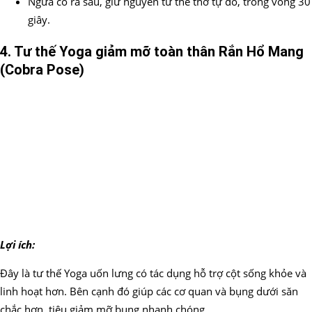
Ngửa cổ ra sau, giữ nguyên tư thế thở tự do, trong vòng 30
giây.
4. Tư thế Yoga
giảm mỡ toàn thân
Rắn Hổ Mang
(Cobra Pose)
Lợi ích:
Đây là tư thế Yoga uốn lưng có tác dụng hỗ trợ cột sống khỏe và
linh hoạt hơn. Bên cạnh đó giúp các cơ quan và bụng dưới săn
chắc hơn, tiêu giảm mỡ bụng nhanh chóng.