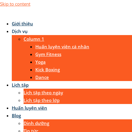
Skip to content
Giới thiệu
Dịch vụ
Column 1
Huấn luyện viên cá nhân
Gym Fitness
Yoga
Kick Boxing
Dance
Lịch tập
Lịch tập theo ngày
Lịch tập theo lớp
Huấn luyện viên
Blog
Dinh dưỡng
Tin tức