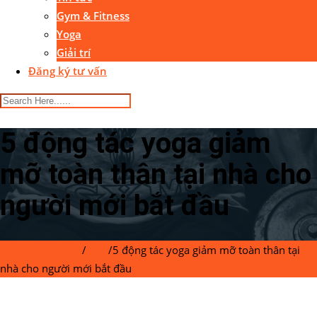
Gym & Fitness
Yoga
Giải trí
Đăng ký tư vấn
5 động tác yoga giảm
mỡ toàn thân tại nhà cho
người mới bắt đầu
Gymaster Center
/
Blog
/
5 động tác yoga giảm mỡ toàn thân tại
nhà cho người mới bắt đầu