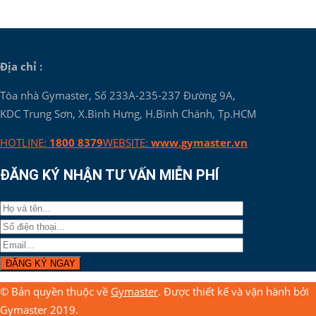
Địa chỉ :
Tòa nhà Gymaster, Số 233A-235-237 Đường 9A,
KDC Trung Sơn, X.Bình Hưng, H.Bình Chánh, Tp.HCM
HOTLINE:
1800 8379
WEBSITE:
www.gymaster.vn
ĐĂNG KÝ NHẬN TƯ VẤN MIỄN PHÍ
© Bản quyền thuộc về
Gymaster
. Được thiết kế và vận hành bởi
Gymaster 2019.