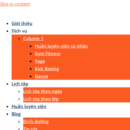
Skip to content
Giới thiệu
Dịch vụ
Column 1
Huấn luyện viên cá nhân
Gym Fitness
Yoga
Kick Boxing
Dance
Lịch tập
Lịch tập theo ngày
Lịch tập theo lớp
Huấn luyện viên
Blog
Dinh dưỡng
Tin tức