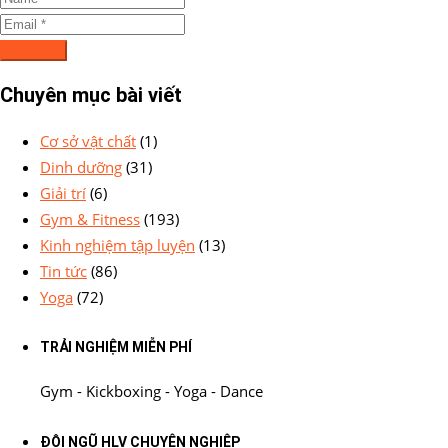
Chuyên mục bài viết
Cơ sở vật chất
(1)
Dinh dưỡng
(31)
Giải trí
(6)
Gym & Fitness
(193)
Kinh nghiệm tập luyện
(13)
Tin tức
(86)
Yoga
(72)
TRẢI NGHIỆM MIỄN PHÍ
Gym - Kickboxing - Yoga - Dance
ĐỘI NGŨ HLV CHUYÊN NGHIỆP