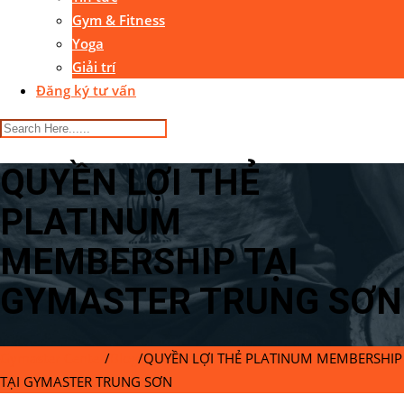
Gym & Fitness
Yoga
Giải trí
Đăng ký tư vấn
QUYỀN LỢI THẺ
PLATINUM
MEMBERSHIP TẠI
GYMASTER TRUNG SƠN
Gymaster Center
/
Blog
/
QUYỀN LỢI THẺ PLATINUM MEMBERSHIP
TẠI GYMASTER TRUNG SƠN