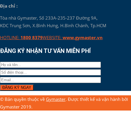
Địa chỉ :
Tòa nhà Gymaster, Số 233A-235-237 Đường 9A,
KDC Trung Sơn, X.Bình Hưng, H.Bình Chánh, Tp.HCM
HOTLINE:
1800 8379
WEBSITE:
www.gymaster.vn
ĐĂNG KÝ NHẬN TƯ VẤN MIỄN PHÍ
© Bản quyền thuộc về
Gymaster
. Được thiết kế và vận hành bởi
Gymaster 2019.