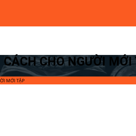
G CÁCH CHO NGƯỜI MỚI
ỜI MỚI TẬP