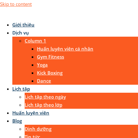
Skip to content
Giới thiệu
Dịch vụ
Column 1
Huấn luyện viên cá nhân
Gym Fitness
Yoga
Kick Boxing
Dance
Lịch tập
Lịch tập theo ngày
Lịch tập theo lớp
Huấn luyện viên
Blog
Dinh dưỡng
Tin tức