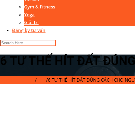
Gym & Fitness
Yoga
Giải trí
Đăng ký tư vấn
6 TƯ THẾ HÍT ĐẤT ĐÚN
Gymaster Center
/
Blog
/
6 TƯ THẾ HÍT ĐẤT ĐÚNG CÁCH CHO NGƯ