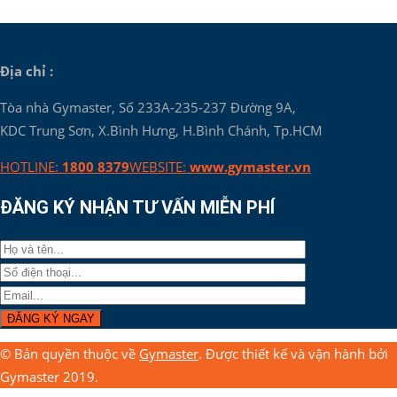
Địa chỉ :
Tòa nhà Gymaster, Số 233A-235-237 Đường 9A,
KDC Trung Sơn, X.Bình Hưng, H.Bình Chánh, Tp.HCM
HOTLINE:
1800 8379
WEBSITE:
www.gymaster.vn
ĐĂNG KÝ NHẬN TƯ VẤN MIỄN PHÍ
© Bản quyền thuộc về
Gymaster
. Được thiết kế và vận hành bởi
Gymaster 2019.