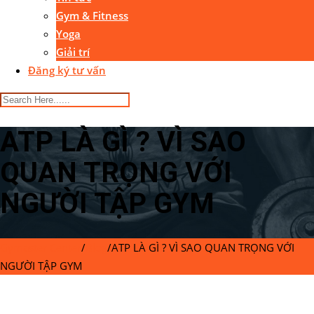
Gym & Fitness
Yoga
Giải trí
Đăng ký tư vấn
ATP LÀ GÌ ? VÌ SAO
QUAN TRỌNG VỚI
NGƯỜI TẬP GYM
Gymaster Center
/
Blog
/
ATP LÀ GÌ ? VÌ SAO QUAN TRỌNG VỚI
NGƯỜI TẬP GYM