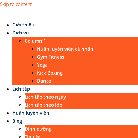
Skip to content
Giới thiệu
Dịch vụ
Column 1
Huấn luyện viên cá nhân
Gym Fitness
Yoga
Kick Boxing
Dance
Lịch tập
Lịch tập theo ngày
Lịch tập theo lớp
Huấn luyện viên
Blog
Dinh dưỡng
Tin tức