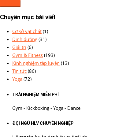
Chuyên mục bài viết
Cơ sở vật chất
(1)
Dinh dưỡng
(31)
Giải trí
(6)
Gym & Fitness
(193)
Kinh nghiệm tập luyện
(13)
Tin tức
(86)
Yoga
(72)
TRẢI NGHIỆM MIỄN PHÍ
Gym - Kickboxing - Yoga - Dance
ĐỘI NGŨ HLV CHUYÊN NGHIỆP
Hỗ trợ tập luyện đạt hiệu quả tối đa