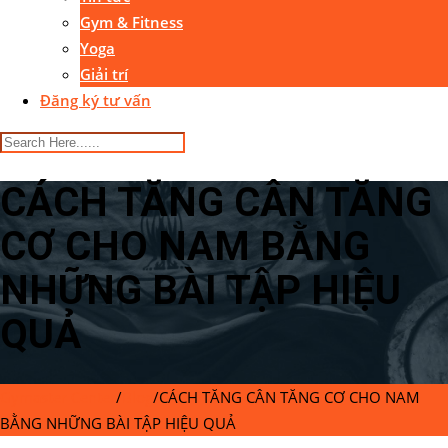
Gym & Fitness
Yoga
Giải trí
Đăng ký tư vấn
CÁCH TĂNG CÂN TĂNG
CƠ CHO NAM BẰNG
NHỮNG BÀI TẬP HIỆU
QUẢ
Gymaster Center
/
Blog
/
CÁCH TĂNG CÂN TĂNG CƠ CHO NAM
BẰNG NHỮNG BÀI TẬP HIỆU QUẢ