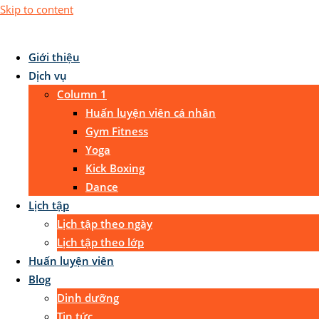
Skip to content
Giới thiệu
Dịch vụ
Column 1
Huấn luyện viên cá nhân
Gym Fitness
Yoga
Kick Boxing
Dance
Lịch tập
Lịch tập theo ngày
Lịch tập theo lớp
Huấn luyện viên
Blog
Dinh dưỡng
Tin tức