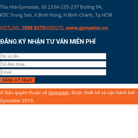
Tòa nhà Gymaster, Số 233A-235-237 Đường 9A,
KDC Trung Sơn, X.Bình Hưng, H.Bình Chánh, Tp.HCM
HOTLINE:
1800 8379
WEBSITE:
www.gymaster.vn
ĐĂNG KÝ NHẬN TƯ VẤN MIỄN PHÍ
© Bản quyền thuộc về
Gymaster
. Được thiết kế và vận hành bởi
Gymaster 2019.