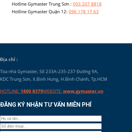
Hotline Gymaster Trung Sơn :
093 207 8818
Hotline Gymaster Quận 12:
096 178 17 63
Địa chỉ :
Tòa nhà Gymaster, Số 233A-235-237 Đường 9A,
KDC Trung Sơn, X.Bình Hưng, H.Bình Chánh, Tp.HCM
HOTLINE:
1800 8379
WEBSITE:
www.gymaster.vn
ĐĂNG KÝ NHẬN TƯ VẤN MIỄN PHÍ