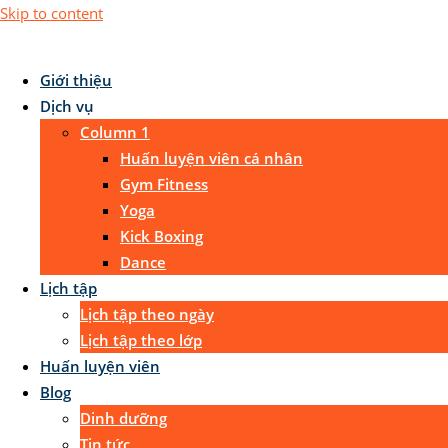
Skip to content
Giới thiệu
Dịch vụ
Column 1
Huấn luyện viên cá nhân
Gym Fitness
Yoga
Kick Boxing
Dance
Lịch tập
Lịch tập theo ngày
Lịch tập theo lớp
Huấn luyện viên
Blog
Dinh dưỡng
Tin tức