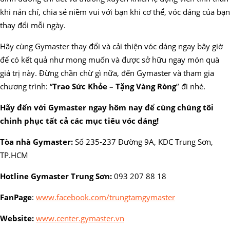
khi nản chí, chia sẻ niềm vui với bạn khi cơ thể, vóc dáng của bạn
thay đổi mỗi ngày.
Hãy cùng Gymaster thay đổi và cải thiện vóc dáng ngay bây giờ
để có kết quả như mong muốn và được sở hữu ngay món quà
giá trị này. Đừng chần chừ gì nữa, đến Gymaster và tham gia
chương trình: “
Trao Sức Khỏe – Tặng Vàng Ròng
’’ đi nhé.
Hãy đến với Gymaster ngay hôm nay để cùng chúng tôi
chinh phục tất cả các mục tiêu vóc dáng!
Tòa nhà Gymaster:
Số 235-237 Đường 9A, KDC Trung Sơn,
TP.HCM
Hotline Gymaster Trung Sơn:
093 207 88 18
FanPage
:
www.facebook.com/trungtamgymaster
Website:
www.center.gymaster.vn