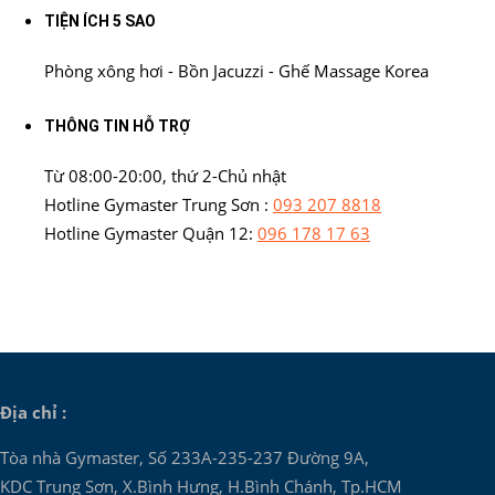
TIỆN ÍCH 5 SAO
Phòng xông hơi - Bồn Jacuzzi - Ghế Massage Korea
THÔNG TIN HỖ TRỢ
Từ 08:00-20:00, thứ 2-Chủ nhật
Hotline Gymaster Trung Sơn :
093 207 8818
Hotline Gymaster Quận 12:
096 178 17 63
Địa chỉ :
Tòa nhà Gymaster, Số 233A-235-237 Đường 9A,
KDC Trung Sơn, X.Bình Hưng, H.Bình Chánh, Tp.HCM