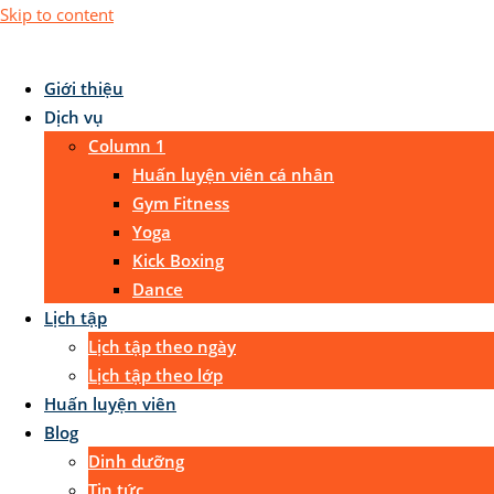
Skip to content
Giới thiệu
Dịch vụ
Column 1
Huấn luyện viên cá nhân
Gym Fitness
Yoga
Kick Boxing
Dance
Lịch tập
Lịch tập theo ngày
Lịch tập theo lớp
Huấn luyện viên
Blog
Dinh dưỡng
Tin tức