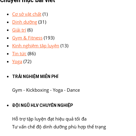
Cơ sở vật chất
(1)
Dinh dưỡng
(31)
Giải trí
(6)
Gym & Fitness
(193)
Kinh nghiệm tập luyện
(13)
Tin tức
(86)
Yoga
(72)
TRẢI NGHIỆM MIỄN PHÍ
Gym - Kickboxing - Yoga - Dance
ĐỘI NGŨ HLV CHUYÊN NGHIỆP
Hỗ trợ tập luyện đạt hiệu quả tối đa
Tư vấn chế độ dinh dưỡng phù hợp thể trạng