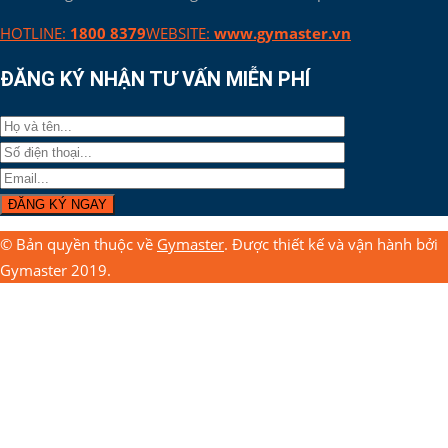
HOTLINE:
1800 8379
WEBSITE:
www.gymaster.vn
ĐĂNG KÝ NHẬN TƯ VẤN MIỄN PHÍ
© Bản quyền thuộc về
Gymaster
. Được thiết kế và vận hành bởi
Gymaster 2019.