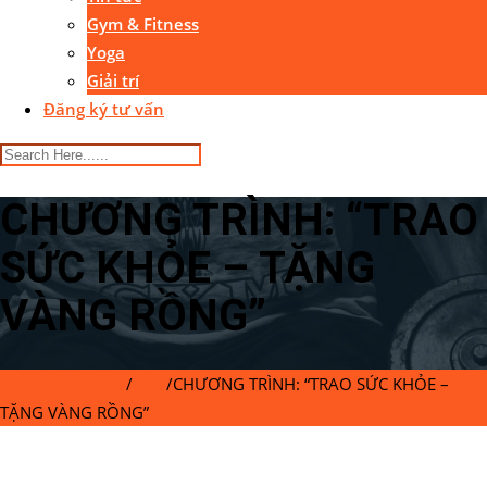
Gym & Fitness
Yoga
Giải trí
Đăng ký tư vấn
CHƯƠNG TRÌNH: “TRAO
SỨC KHỎE – TẶNG
VÀNG RỒNG”
Gymaster Center
/
Blog
/
CHƯƠNG TRÌNH: “TRAO SỨC KHỎE –
TẶNG VÀNG RỒNG”