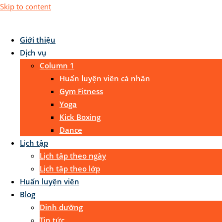
Skip to content
Giới thiệu
Dịch vụ
Column 1
Huấn luyện viên cá nhân
Gym Fitness
Yoga
Kick Boxing
Dance
Lịch tập
Lịch tập theo ngày
Lịch tập theo lớp
Huấn luyện viên
Blog
Dinh dưỡng
Tin tức