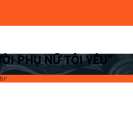
ƯỜI PHỤ NỮ TÔI YÊU”
ÊU”