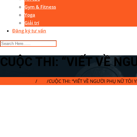
Gym & Fitness
Yoga
Giải trí
Đăng ký tư vấn
CUỘC THI: “VIẾT VỀ NG
Gymaster Center
/
Blog
/
CUỘC THI: “VIẾT VỀ NGƯỜI PHỤ NỮ TÔI Y