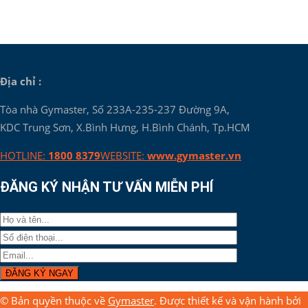
Địa chỉ :
Tòa nhà Gymaster, Số 233A-235-237 Đường 9A,
KDC Trung Sơn, X.Bình Hưng, H.Bình Chánh, Tp.HCM
HOTLINE:
1800 8379
WEBSITE:
www.gymaster.vn
ĐĂNG KÝ NHẬN TƯ VẤN MIỄN PHÍ
© Bản quyền thuộc về
Gymaster
. Được thiết kế và vận hành bởi