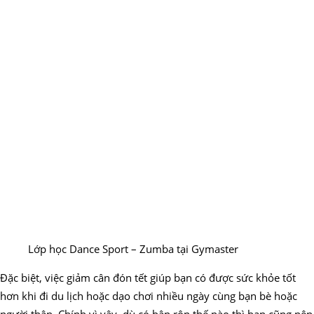
Lớp học Dance Sport – Zumba tại Gymaster
Đặc biệt, việc giảm cân đón tết giúp bạn có được sức khỏe tốt
hơn khi đi du lịch hoặc dạo chơi nhiều ngày cùng bạn bè hoặc
người thân. Chính vì vậy, dù có bận rộn thế nào thì bạn cũng nên