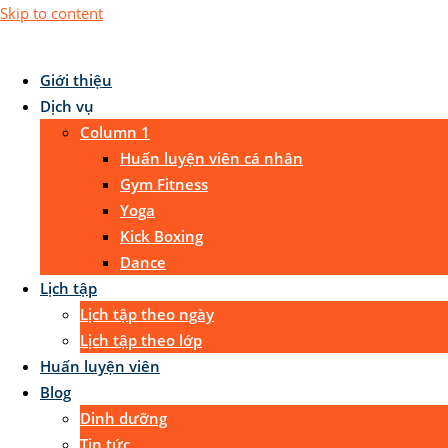
Skip to content
Giới thiệu
Dịch vụ
Column 1
Huấn luyện viên cá nhân
Gym Fitness
Yoga
Kick Boxing
Dance
Lịch tập
Lịch tập theo ngày
Lịch tập theo lớp
Huấn luyện viên
Blog
Dinh dưỡng
Tin tức