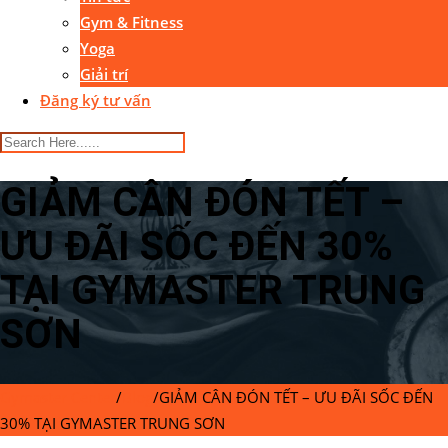
Gym & Fitness
Yoga
Giải trí
Đăng ký tư vấn
GIẢM CÂN ĐÓN TẾT –
ƯU ĐÃI SỐC ĐẾN 30%
TẠI GYMASTER TRUNG
SƠN
Gymaster Center
/
Blog
/
GIẢM CÂN ĐÓN TẾT – ƯU ĐÃI SỐC ĐẾN
30% TẠI GYMASTER TRUNG SƠN