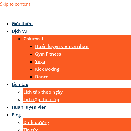
Skip to content
Giới thiệu
Dịch vụ
Column 1
Huấn luyện viên cá nhân
Gym Fitness
Yoga
Kick Boxing
Dance
Lịch tập
Lịch tập theo ngày
Lịch tập theo lớp
Huấn luyện viên
Blog
Dinh dưỡng
Tin tức