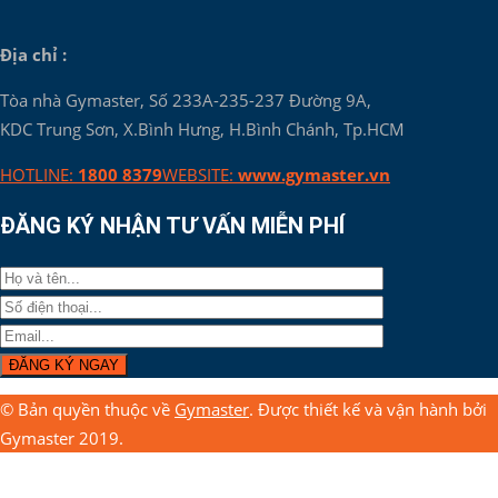
Địa chỉ :
Tòa nhà Gymaster, Số 233A-235-237 Đường 9A,
KDC Trung Sơn, X.Bình Hưng, H.Bình Chánh, Tp.HCM
HOTLINE:
1800 8379
WEBSITE:
www.gymaster.vn
ĐĂNG KÝ NHẬN TƯ VẤN MIỄN PHÍ
© Bản quyền thuộc về
Gymaster
. Được thiết kế và vận hành bởi
Gymaster 2019.