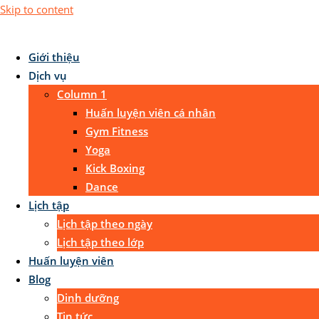
Skip to content
Giới thiệu
Dịch vụ
Column 1
Huấn luyện viên cá nhân
Gym Fitness
Yoga
Kick Boxing
Dance
Lịch tập
Lịch tập theo ngày
Lịch tập theo lớp
Huấn luyện viên
Blog
Dinh dưỡng
Tin tức