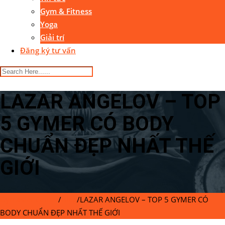
Gym & Fitness
Yoga
Giải trí
Đăng ký tư vấn
LAZAR ANGELOV – TOP
5 GYMER CÓ BODY
CHUẨN ĐẸP NHẤT THẾ
GIỚI
Gymaster Center
/
Blog
/
LAZAR ANGELOV – TOP 5 GYMER CÓ
BODY CHUẨN ĐẸP NHẤT THẾ GIỚI