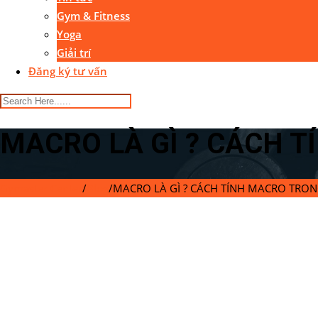
Gym & Fitness
Yoga
Giải trí
Đăng ký tư vấn
MACRO LÀ GÌ ? CÁCH 
Gymaster Center
/
Blog
/
MACRO LÀ GÌ ? CÁCH TÍNH MACRO TRO