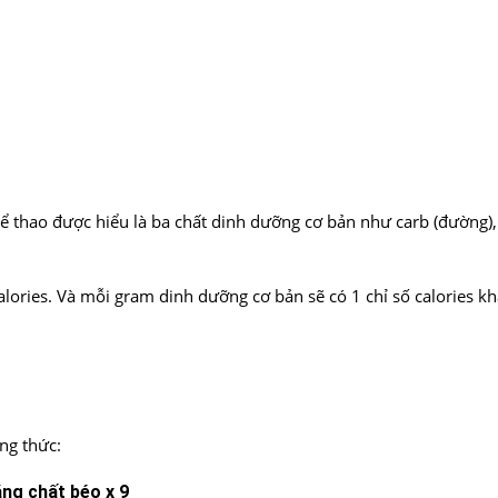
thể thao được hiểu là ba chất dinh dưỡng cơ bản như carb (đường),
lories. Và mỗi gram dinh dưỡng cơ bản sẽ có 1 chỉ số calories k
ng thức:
ặng chất béo x 9