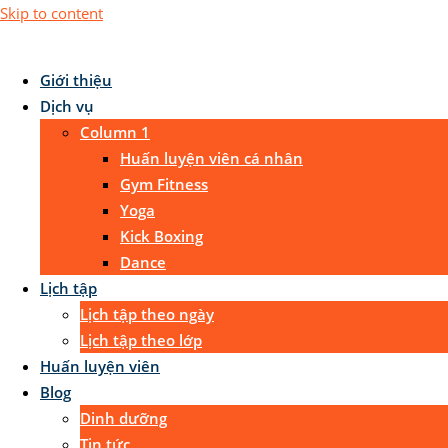
Skip to content
Giới thiệu
Dịch vụ
Column 1
Huấn luyện viên cá nhân
Gym Fitness
Yoga
Kick Boxing
Dance
Lịch tập
Lịch tập theo ngày
Lịch tập theo lớp
Huấn luyện viên
Blog
Dinh dưỡng
Tin tức