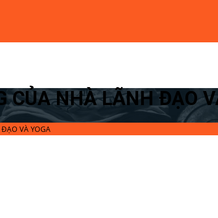
NG CỦA NHÀ LÃNH ĐẠO 
H ĐẠO VÀ YOGA