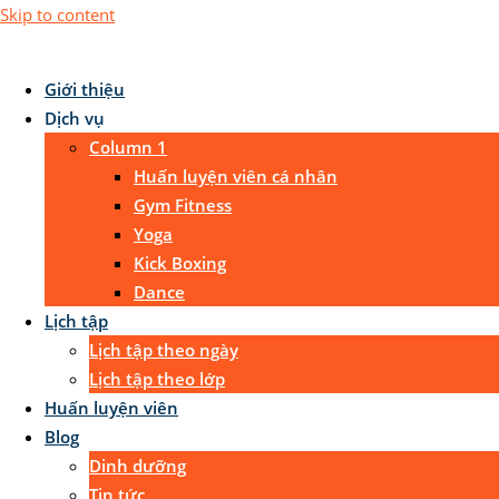
Skip to content
Giới thiệu
Dịch vụ
Column 1
Huấn luyện viên cá nhân
Gym Fitness
Yoga
Kick Boxing
Dance
Lịch tập
Lịch tập theo ngày
Lịch tập theo lớp
Huấn luyện viên
Blog
Dinh dưỡng
Tin tức