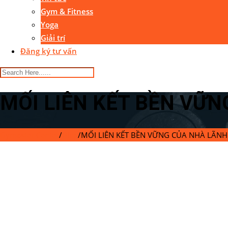
Gym & Fitness
Yoga
Giải trí
Đăng ký tư vấn
MỐI LIÊN KẾT BỀN VỮ
Gymaster Center
/
Blog
/
MỐI LIÊN KẾT BỀN VỮNG CỦA NHÀ LÃN