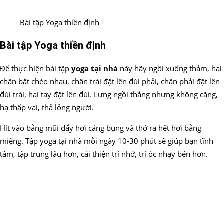
Bài tập Yoga thiền định
Bài tập Yoga thiền định
Để thực hiện bài tập
yoga tại nhà
này hãy ngồi xuống thảm, hai
chân bắt chéo nhau, chân trái đặt lên đùi phải, chân phải đặt lên
đùi trái, hai tay đặt lên đùi. Lưng ngồi thẳng nhưng không căng,
hạ thấp vai, thả lỏng người.
Hít vào bằng mũi đẩy hơi căng bụng và thở ra hết hơi bằng
miệng. Tập yoga tại nhà mỗi ngày 10-30 phút sẽ giúp bạn tĩnh
tâm, tập trung lâu hơn, cải thiện trí nhớ, trí óc nhạy bén hơn.