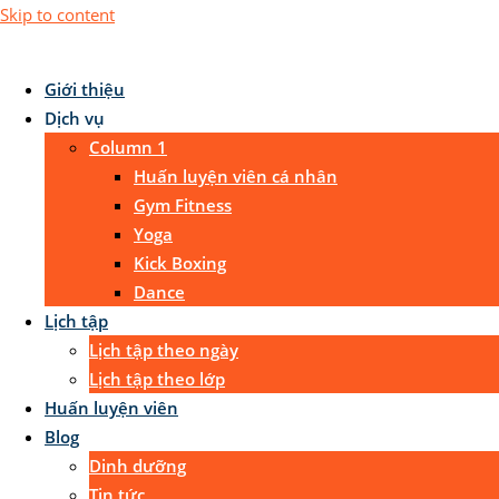
Skip to content
Giới thiệu
Dịch vụ
Column 1
Huấn luyện viên cá nhân
Gym Fitness
Yoga
Kick Boxing
Dance
Lịch tập
Lịch tập theo ngày
Lịch tập theo lớp
Huấn luyện viên
Blog
Dinh dưỡng
Tin tức