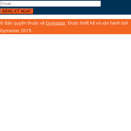
© Bản quyền thuộc về
Gymaster
. Được thiết kế và vận hành bởi
Gymaster 2019.