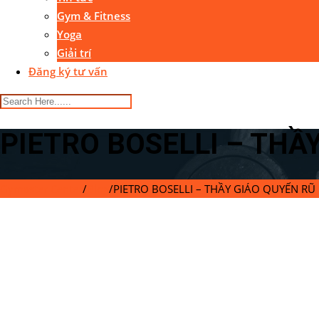
Gym & Fitness
Yoga
Giải trí
Đăng ký tư vấn
PIETRO BOSELLI – THẦ
Gymaster Center
/
Blog
/
PIETRO BOSELLI – THẦY GIÁO QUYẾN RŨ