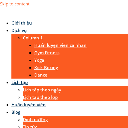
Skip to content
Giới thiệu
Dịch vụ
Column 1
Huấn luyện viên cá nhân
Gym Fitness
Yoga
Kick Boxing
Dance
Lịch tập
Lịch tập theo ngày
Lịch tập theo lớp
Huấn luyện viên
Blog
Dinh dưỡng
Tin tức