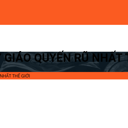
Y GIÁO QUYẾN RŨ NHẤT 
 NHẤT THẾ GIỚI