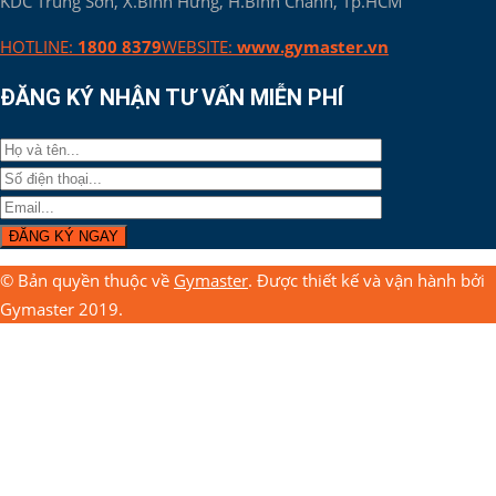
KDC Trung Sơn, X.Bình Hưng, H.Bình Chánh, Tp.HCM
HOTLINE:
1800 8379
WEBSITE:
www.gymaster.vn
ĐĂNG KÝ NHẬN TƯ VẤN MIỄN PHÍ
© Bản quyền thuộc về
Gymaster
. Được thiết kế và vận hành bởi
Gymaster 2019.