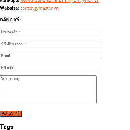
FanPage:
www.facebook.com/trungtamgymaster
Website:
center.gymaster.vn
ĐĂNG KÝ:
Tags