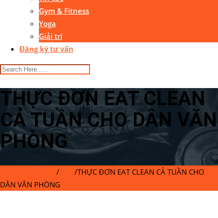
Gym & Fitness
Yoga
Giải trí
Đăng ký tư vấn
THỰC ĐƠN EAT CLEAN
CẢ TUẦN CHO DÂN VĂN
PHÒNG
Gymaster Center
/
Blog
/
THỰC ĐƠN EAT CLEAN CẢ TUẦN CHO
DÂN VĂN PHÒNG