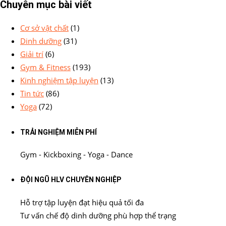
Chuyên mục bài viết
Cơ sở vật chất
(1)
Dinh dưỡng
(31)
Giải trí
(6)
Gym & Fitness
(193)
Kinh nghiệm tập luyện
(13)
Tin tức
(86)
Yoga
(72)
TRẢI NGHIỆM MIỄN PHÍ
Gym - Kickboxing - Yoga - Dance
ĐỘI NGŨ HLV CHUYÊN NGHIỆP
Hỗ trợ tập luyện đạt hiệu quả tối đa
Tư vấn chế độ dinh dưỡng phù hợp thể trạng