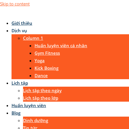
Skip to content
Giới thiệu
Dịch vụ
Column 1
Huấn luyện viên cá nhân
Gym Fitness
Yoga
Kick Boxing
Dance
Lịch tập
Lịch tập theo ngày
Lịch tập theo lớp
Huấn luyện viên
Blog
Dinh dưỡng
Tin tức