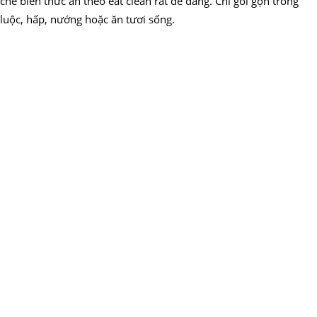
chế biến thức ăn theo eat clean rất dễ dàng. Chỉ gói gọn trong
luộc, hấp, nướng hoặc ăn tươi sống.