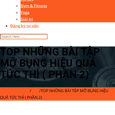
Gym & Fitness
Yoga
Giải trí
Đăng ký tư vấn
TOP NHỮNG BÀI TẬP
MỠ BỤNG HIỆU QUẢ
TỨC THÌ ( PHẦN 2)
Gymaster Center
/
Blog
/
TOP NHỮNG BÀI TẬP MỠ BỤNG HIỆU
QUẢ TỨC THÌ ( PHẦN 2)