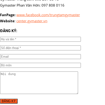
Gymaster Phan Văn Hớn: 097 808 0116
FanPage:
www.facebook.com/trungtamgymaster
Website
:
center.gymaster.vn
ĐĂNG KÝ: