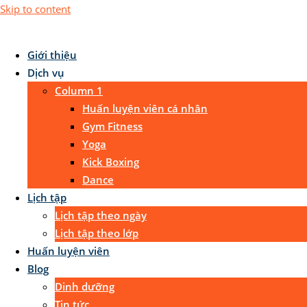
Skip to content
Giới thiệu
Dịch vụ
Column 1
Huấn luyện viên cá nhân
Gym Fitness
Yoga
Kick Boxing
Dance
Lịch tập
Lịch tập theo ngày
Lịch tập theo lớp
Huấn luyện viên
Blog
Dinh dưỡng
Tin tức