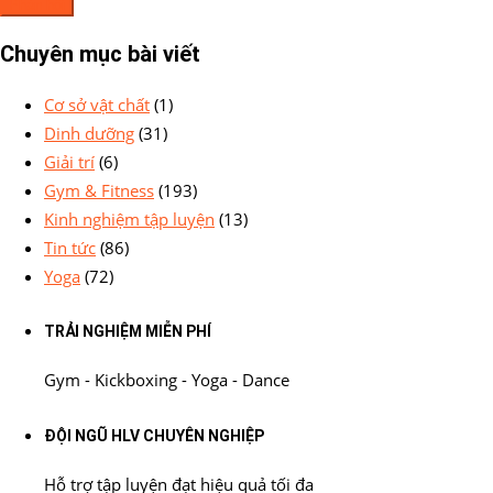
Chuyên mục bài viết
Cơ sở vật chất
(1)
Dinh dưỡng
(31)
Giải trí
(6)
Gym & Fitness
(193)
Kinh nghiệm tập luyện
(13)
Tin tức
(86)
Yoga
(72)
TRẢI NGHIỆM MIỄN PHÍ
Gym - Kickboxing - Yoga - Dance
ĐỘI NGŨ HLV CHUYÊN NGHIỆP
Hỗ trợ tập luyện đạt hiệu quả tối đa