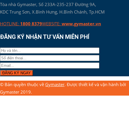
Tòa nhà Gymaster, Số 233A-235-237 Đường 9A,
KDC Trung Sơn, X.Bình Hưng, H.Bình Chánh, Tp.HCM
HOTLINE:
1800 8379
WEBSITE:
www.gymaster.vn
ĐĂNG KÝ NHẬN TƯ VẤN MIỄN PHÍ
© Bản quyền thuộc về
Gymaster
. Được thiết kế và vận hành bởi
Gymaster 2019.