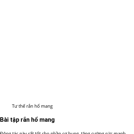
Tư thế rắn hổ mang
Bài tập rắn hổ mang
Động tác này rất tốt cho phần cơ bụng, tăng cường sức mạnh