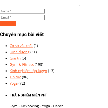
Chuyên mục bài viết
Cơ sở vật chất
(1)
Dinh dưỡng
(31)
Giải trí
(6)
Gym & Fitness
(193)
Kinh nghiệm tập luyện
(13)
Tin tức
(86)
Yoga
(72)
TRẢI NGHIỆM MIỄN PHÍ
Gym - Kickboxing - Yoga - Dance