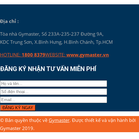
Địa chỉ :
Tòa nhà Gymaster, Số 233A-235-237 Đường 9A,
KDC Trung Sơn, X.Bình Hưng, H.Bình Chánh, Tp.HCM
HOTLINE:
1800 8379
WEBSITE:
www.gymaster.vn
ĐĂNG KÝ NHẬN TƯ VẤN MIỄN PHÍ
© Bản quyền thuộc về
Gymaster
. Được thiết kế và vận hành bởi
Gymaster 2019.