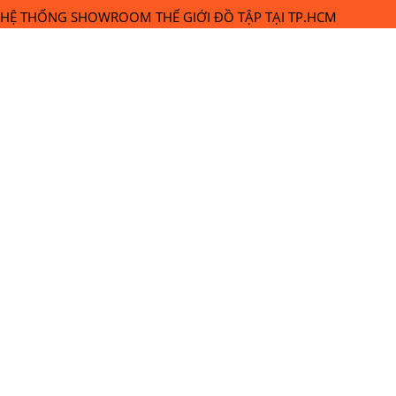
HỆ THỐNG SHOWROOM THẾ GIỚI ĐỒ TẬP TẠI TP.HCM