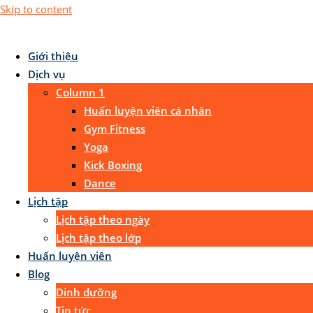
Skip to content
Giới thiệu
Dịch vụ
Column 1
Huấn luyện viên cá nhân
Gym Fitness
Yoga
Kick Boxing
Dance
Lịch tập
Lịch tập theo ngày
Lịch tập theo lớp
Huấn luyện viên
Blog
Dinh dưỡng
Tin tức