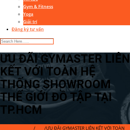
Gym & Fitness
Yoga
Giải trí
Đăng ký tư vấn
ƯU ĐÃI GYMASTER LIÊN
KẾT VỚI TOÀN HỆ
THỐNG SHOWROOM
THẾ GIỚI ĐỒ TẬP TẠI
TP.HCM
Gymaster Center
/
Blog
/
ƯU ĐÃI GYMASTER LIÊN KẾT VỚI TOÀN