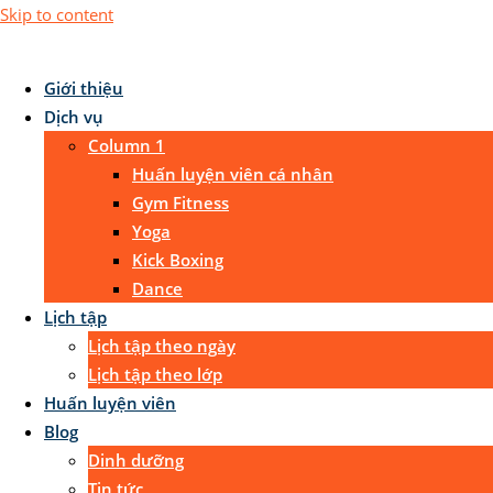
Skip to content
Giới thiệu
Dịch vụ
Column 1
Huấn luyện viên cá nhân
Gym Fitness
Yoga
Kick Boxing
Dance
Lịch tập
Lịch tập theo ngày
Lịch tập theo lớp
Huấn luyện viên
Blog
Dinh dưỡng
Tin tức