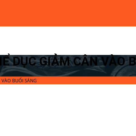
HỂ DỤC GIẢM CÂN VÀO 
N VÀO BUỔI SÁNG