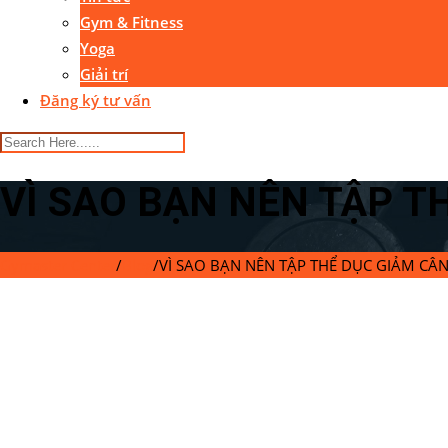
Gym & Fitness
Yoga
Giải trí
Đăng ký tư vấn
VÌ SAO BẠN NÊN TẬP T
Gymaster Center
/
Blog
/
VÌ SAO BẠN NÊN TẬP THỂ DỤC GIẢM CÂ