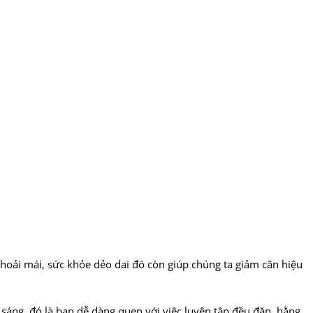
thoải mái, sức khỏe dẻo dai đó còn giúp chúng ta giảm cân hiệu
i sáng, đó là bạn dễ dàng quen với việc luyện tập đều đặn, hằng